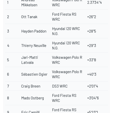
1
2.37'34"4
Mikkelsen
WRC
Ford Fiesta RS
2
Ott Tanak
+26"2
WRC
Hyundai i20 WRC
3
Hayden Paddon
+28"5
N.G.
Hyundai i20 WRC
4
Thierry Neuville
+29"3
N.G.
Jari-Matti
Volkswagen Polo R
5
+33"8
Latvala
WRC
Volkswagen Polo R
6
Sébastien Ogier
+40"3
WRC
7
Craig Breen
DS3 WRC
+2'01"4
Ford Fiesta RS
8
Mads Ostberg
+3'04"6
WRC
Ford Fiesta RS
9
Eric Camilli
+5'23"1