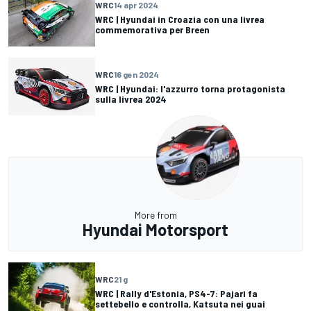
WRC
14 apr 2024
WRC | Hyundai in Croazia con una livrea
commemorativa per Breen
WRC
16 gen 2024
WRC | Hyundai: l'azzurro torna protagonista
sulla livrea 2024
More from
Hyundai Motorsport
WRC
21 g
WRC | Rally d'Estonia, PS4-7: Pajari fa
settebello e controlla, Katsuta nei guai