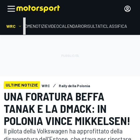
WRC
HOME
NOTIZIE
VIDEO
CALENDARIO
RISULTATI
CLASSIFICA
ULTIME NOTIZIE
WRC
Rally della Polonia
UNA FORATURA BEFFA
TANAK E LA DMACK: IN
POLONIA VINCE MIKKELSEN!
Il pilota della Volkswagen ha approfittato della
disavventura dell'Estone, che stava per riportare