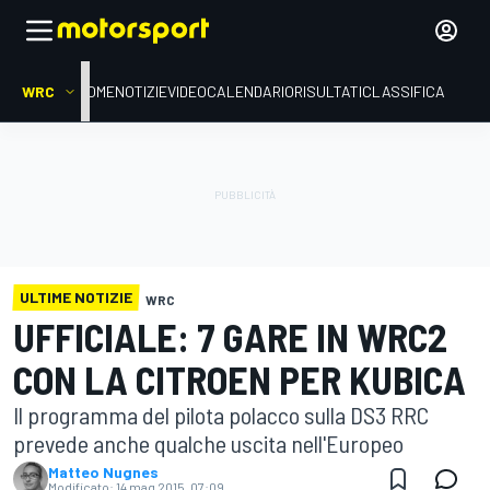
WRC
HOME
NOTIZIE
VIDEO
CALENDARIO
RISULTATI
CLASSIFICA
ULTIME NOTIZIE
WRC
UFFICIALE: 7 GARE IN WRC2
CON LA CITROEN PER KUBICA
Il programma del pilota polacco sulla DS3 RRC
prevede anche qualche uscita nell'Europeo
Matteo Nugnes
Modificato:
14 mag 2015, 07:09