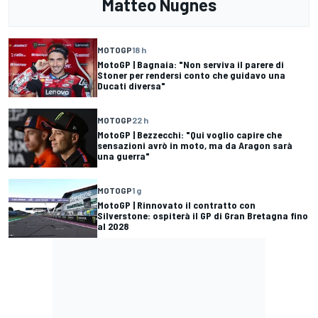
Matteo Nugnes
MOTOGP
18 h
MotoGP | Bagnaia: "Non serviva il parere di
Stoner per rendersi conto che guidavo una
Ducati diversa"
MOTOGP
22 h
MotoGP | Bezzecchi: "Qui voglio capire che
sensazioni avrò in moto, ma da Aragon sarà
una guerra"
MOTOGP
1 g
MotoGP | Rinnovato il contratto con
Silverstone: ospiterà il GP di Gran Bretagna fino
al 2028