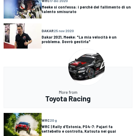
WRC
17 dic 2020
Meeke si confessa: i perché del fallimento di un
talento smisurato
DAKAR
25 nov 2020
Dakar 2021, Meeke: "La mia velocità è un
problema. Dovrò gestirla"
More from
Toyota Racing
WRC
20 g
WRC | Rally d'Estonia, PS4-7: Pajari fa
settebello e controlla, Katsuta nei guai