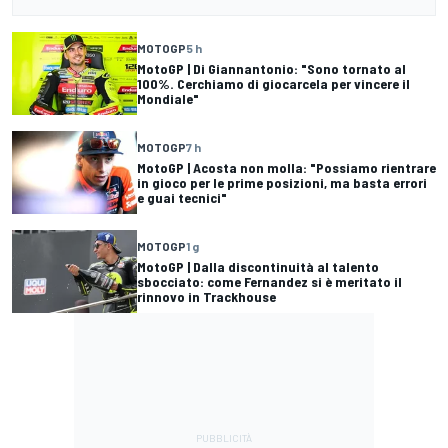
MOTOGP
5 h
MotoGP | Di Giannantonio: "Sono tornato al
100%. Cerchiamo di giocarcela per vincere il
Mondiale"
MOTOGP
7 h
MotoGP | Acosta non molla: "Possiamo rientrare
in gioco per le prime posizioni, ma basta errori
e guai tecnici"
MOTOGP
1 g
MotoGP | Dalla discontinuità al talento
sbocciato: come Fernandez si è meritato il
rinnovo in Trackhouse