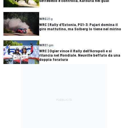
settebello e controlla, Katsuta nei guai
WRC
21 g
WRC | Rally d'Estonia, PS1-3: Pajari domina il
giro mattutino, ma Solberg lo tiene nel mirino
WRC
1 gm
WRC | Ogier vince il Rally dell'Acropoli e si
rilancia nel Mondiale. Neuville beffato da una
doppia foratura