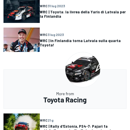
WRC
31 lug 2023
WRC | Toyota: la livrea della Yaris di Latvala per
la Finlandia
WRC
3 lug 2023
WRC | In Finlandia torna Latvala sulla quarta
Toyota!
More from
Toyota Racing
WRC
21 g
WRC | Rally d'Estonia, PS4-7: Pajari fa