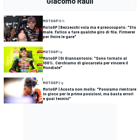
Giacomo Rauli
MOTOGP
19 h
MotoGP | Bezzecchi vola ma è preoccupato: "Sto
male. Fatico a fare qualche giro di fila. Firmerei
per finire le gare"
MOTOGP
1 g
MotoGP | Di Giannantonio: "Sono tornato al
100%. Cerchiamo di giocarcela per vincere il
Mondiale"
MOTOGP
2 g
MotoGP | Acosta non molla: "Possiamo rientrare
in gioco per le prime posizioni, ma basta errori
e guai tecnici"