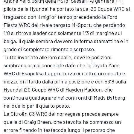
Anche nei 6,96km della PS18 "Sassari-Argentiera 1" il
pilota della Hyundai ha portato la sua i20 Coupé WRC al
traguardo con il miglior tempo precedendo la Ford
Fiesta WRC del rivale targato M-Sport, che perdendo
1"8 si ritrova leader con solamente 1"3 di margine sul
belga, il quale sembra davvero in forma stamattina e in
grado di completare rimonta e sorpasso.
Tutto invariato alle loro spalle, dove le posizioni
sembrano ormai congelate dato che la Toyota Yaris
WRC di Esapekka Lappi è terza con oltre un minuto e
mezzo di ritardo dalla prima posizione e con 53"8 sulla
Hyundai i20 Coupé WRC di Hayden Paddon, che
continua a guadagnare nei confronti di Mads Østberg
nel duello per il quarto posto.
La Citroën C3 WRC del norvegese precede sempre
quella di Craig Breen, che stavolta ha commesso un
errore finendo in testacoda lungo il percorso che