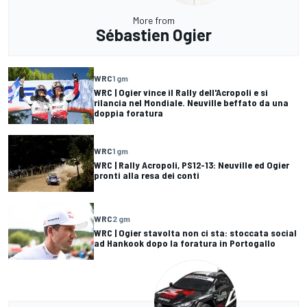
More from
Sébastien Ogier
WRC
1 gm
WRC | Ogier vince il Rally dell'Acropoli e si
rilancia nel Mondiale. Neuville beffato da una
doppia foratura
WRC
1 gm
WRC | Rally Acropoli, PS12-13: Neuville ed Ogier
pronti alla resa dei conti
WRC
2 gm
WRC | Ogier stavolta non ci sta: stoccata social
ad Hankook dopo la foratura in Portogallo