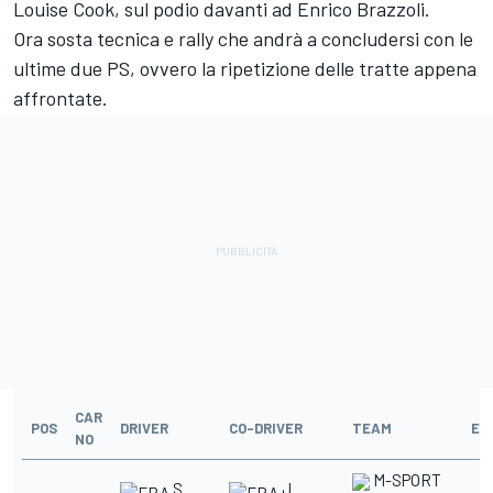
Louise Cook, sul podio davanti ad Enrico Brazzoli.
Ora sosta tecnica e rally che andrà a concludersi con le
ultime due PS, ovvero la ripetizione delle tratte appena
affrontate.
CAR
POS
DRIVER
CO-DRIVER
TEAM
ELI
NO
M-SPORT
S.
J.