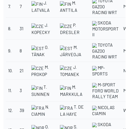
TOYOTA
J.
M.
7.
7
M
GAZOO
LATVALA
ANTTILA
RACING WRT
SKODA
J.
P.
8.
31
WR
MOTORSPORT
KOPECKY
DRESLER
II
TOYOTA
O.
M.
9.
8
M
GAZOO
TÄNAK
JÄRVEOJA
RACING WRT
M.
J.
MP-
10.
21
No
SPORTS
PROKOP
TOMANEK
M-SPORT
T.
M.
11.
3
M
FORD WORLD
SUNINEN
MARKKULA
RALLY TEAM
N.
T. DE
NICOLAS
12.
39
WR
CIAMIN
CIAMIN
LA HAYE
SKODA
O.
S.