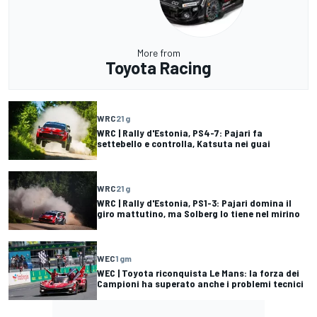
More from
Toyota Racing
WRC
21 g
WRC | Rally d'Estonia, PS4-7: Pajari fa
settebello e controlla, Katsuta nei guai
WRC
21 g
WRC | Rally d'Estonia, PS1-3: Pajari domina il
giro mattutino, ma Solberg lo tiene nel mirino
WEC
1 gm
WEC | Toyota riconquista Le Mans: la forza dei
Campioni ha superato anche i problemi tecnici