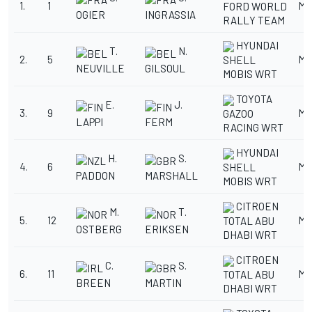
1.
1
M
FORD WORLD
OGIER
INGRASSIA
RALLY TEAM
HYUNDAI
T.
N.
2.
5
M
SHELL
NEUVILLE
GILSOUL
MOBIS WRT
TOYOTA
E.
J.
3.
9
M
GAZOO
LAPPI
FERM
RACING WRT
HYUNDAI
H.
S.
4.
6
M
SHELL
PADDON
MARSHALL
MOBIS WRT
CITROEN
M.
T.
5.
12
M
TOTAL ABU
OSTBERG
ERIKSEN
DHABI WRT
CITROEN
C.
S.
6.
11
M
TOTAL ABU
BREEN
MARTIN
DHABI WRT