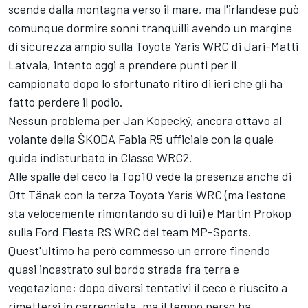
scende dalla montagna verso il mare, ma l'irlandese può
comunque dormire sonni tranquilli avendo un margine
di sicurezza ampio sulla Toyota Yaris WRC di Jari-Matti
Latvala, intento oggi a prendere punti per il
campionato dopo lo sfortunato ritiro di ieri che gli ha
fatto perdere il podio.
Nessun problema per Jan Kopecký, ancora ottavo al
volante della ŠKODA Fabia R5 ufficiale con la quale
guida indisturbato in Classe WRC2.
Alle spalle del ceco la Top10 vede la presenza anche di
Ott Tänak con la terza Toyota Yaris WRC (ma l'estone
sta velocemente rimontando su di lui) e Martin Prokop
sulla Ford Fiesta RS WRC del team MP-Sports.
Quest'ultimo ha però commesso un errore finendo
quasi incastrato sul bordo strada fra terra e
vegetazione; dopo diversi tentativi il ceco è riuscito a
rimettersi in carreggiata, ma il tempo perso ha