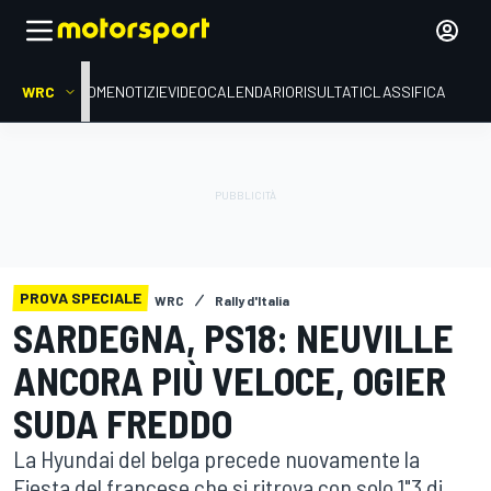
WRC
HOME
NOTIZIE
VIDEO
CALENDARIO
RISULTATI
CLASSIFICA
PROVA SPECIALE
WRC
Rally d'Italia
SARDEGNA, PS18: NEUVILLE
ANCORA PIÙ VELOCE, OGIER
SUDA FREDDO
La Hyundai del belga precede nuovamente la
Fiesta del francese che si ritrova con solo 1"3 di