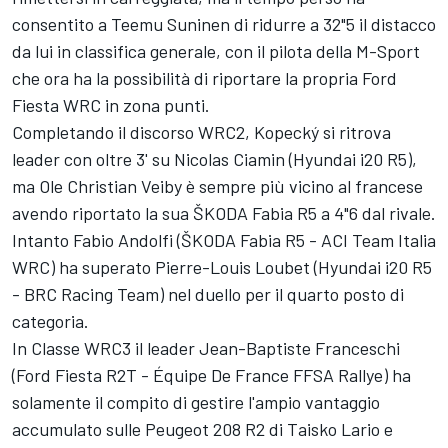
consentito a Teemu Suninen di ridurre a 32"5 il distacco
da lui in classifica generale, con il pilota della M-Sport
che ora ha la possibilità di riportare la propria Ford
Fiesta WRC in zona punti.
Completando il discorso WRC2, Kopecký si ritrova
leader con oltre 3' su Nicolas Ciamin (Hyundai i20 R5),
ma Ole Christian Veiby è sempre più vicino al francese
avendo riportato la sua ŠKODA Fabia R5 a 4"6 dal rivale.
Intanto Fabio Andolfi (ŠKODA Fabia R5 - ACI Team Italia
WRC) ha superato Pierre-Louis Loubet (Hyundai i20 R5
- BRC Racing Team) nel duello per il quarto posto di
categoria.
In Classe WRC3 il leader Jean-Baptiste Franceschi
(Ford Fiesta R2T - Équipe De France FFSA Rallye) ha
solamente il compito di gestire l'ampio vantaggio
accumulato sulle Peugeot 208 R2 di Taisko Lario e