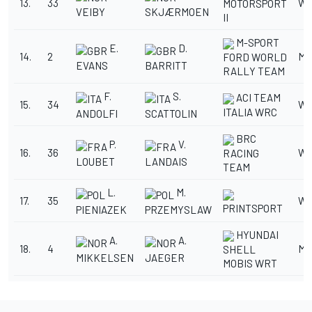
13.
33
WR
MOTORSPORT
VEIBY
SKJÆRMOEN
II
M-SPORT
E.
D.
14.
2
M
FORD WORLD
EVANS
BARRITT
RALLY TEAM
F.
S.
ACI TEAM
15.
34
WR
ITALIA WRC
ANDOLFI
SCATTOLIN
BRC
P.
V.
16.
36
WR
RACING
LOUBET
LANDAIS
TEAM
L.
M.
17.
35
WR
PRINTSPORT
PIENIAZEK
PRZEMYSLAW
HYUNDAI
A.
A.
18.
4
M
SHELL
MIKKELSEN
JAEGER
MOBIS WRT