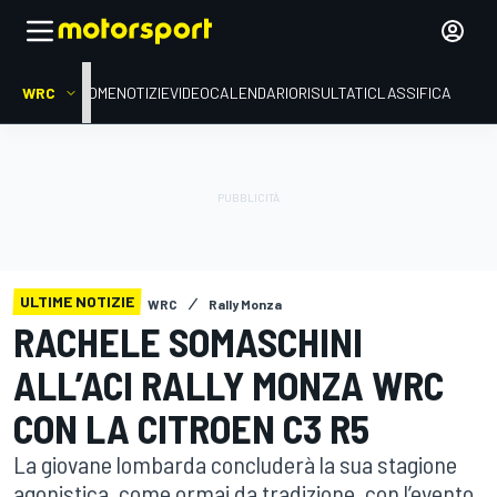
WRC
HOME
NOTIZIE
VIDEO
CALENDARIO
RISULTATI
CLASSIFICA
ULTIME NOTIZIE
WRC
Rally Monza
RACHELE SOMASCHINI
ALL’ACI RALLY MONZA WRC
CON LA CITROEN C3 R5
La giovane lombarda concluderà la sua stagione
agonistica, come ormai da tradizione, con l’evento