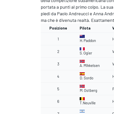
della competizione sudamericana con l
portata a punti al primo colpo. La su
piedi da Paolo Andreucci e Anna Andre
ma che è divenuta realtà. Esattamen
Posizione
Pilota
1
H
H. Paddon
2
S. Ogier
3
A. Mikkelsen
4
H
D. Sordo
5
M. Ostberg
6
H
T.Neuville
7