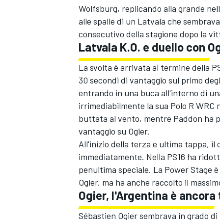
Wolfsburg, replicando alla grande ne
alle spalle di un Latvala che sembrava
consecutivo della stagione dopo la vit
Latvala K.O. e duello con O
La svolta è arrivata al termine della P
30 secondi di vantaggio sul primo degl
entrando in una buca all'interno di un
irrimediabilmente la sua Polo R WRC n
buttata al vento, mentre Paddon ha po
vantaggio su Ogier.
All'inizio della terza e ultima tappa, 
immediatamente. Nella PS16 ha ridotto s
penultima speciale. La Power Stage è
ENDURANCE/GT
Ogier, ma ha anche raccolto il massimo
Ogier, l'Argentina è ancora
Sébastien Ogier sembrava in grado di p