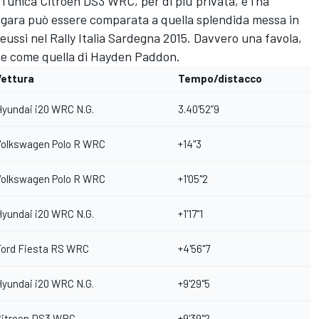
'unica Citroen DS3 WRC, per di più privata, e l'ha
a gara può essere comparata a quella splendida messa in
ussi nel Rally Italia Sardegna 2015. Davvero una favola,
te come quella di Hayden Paddon.
Vettura
Tempo/distacco
yundai i20 WRC N.G.
3.40'52”9
Volkswagen Polo R WRC
+14"3
Volkswagen Polo R WRC
+1'05"2
yundai i20 WRC N.G.
+1'17"1
Ford Fiesta RS WRC
+4'56"7
yundai i20 WRC N.G.
+9'29"5
Citroen DS3 WRC
+9'39"2