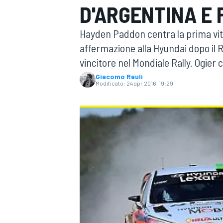
D'ARGENTINA E 
MOTOGP
WEC
Hayden Paddon centra la prima vitt
affermazione alla Hyundai dopo il R
vincitore nel Mondiale Rally. Ogier
Giacomo Rauli
Modificato:
24 apr 2016, 19:29
WRC