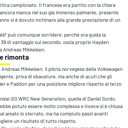
ttica campionato. Il francese era partito con la chiara
he ancora manca nel suo già immenso palmarès, presente
nno si è dovuto inchinare alla grande prestazione di un
Séb" può comunque sorridere, perché ora guida la
i, 39 di vantaggio sul secondo, ossia proprio Hayden
a Andreas Mikkelsen.
le rimonta
 Andreas Mikkelsen. il pilota norvegese della Volkswagen
igente, priva di sbavature, ma anche di acuti che gli
er e Paddon per una posizione migliore rispetto al terzo
undai i20 WRC New Generation, quella di Daniel Sordo,
ebbe potuto essere molto complessa e invece si è chiusa
mai amato lo sterrato, ma ha compiuto passi avanti
liere un risultato di tutto rispetto.