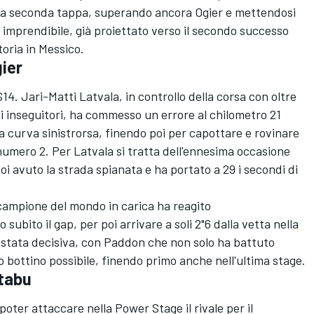
lla seconda tappa, superando ancora Ogier e mettendosi
 imprendibile, già proiettato verso il secondo successo
toria in Messico.
gier
S14. Jari-Matti Latvala, in controllo della corsa con oltre
i inseguitori, ha commesso un errore al chilometro 21
a curva sinistrorsa, finendo poi per capottare e rovinare
umero 2. Per Latvala si tratta dell'ennesima occasione
i avuto la strada spianata e ha portato a 29 i secondi di
il campione del mondo in carica ha reagito
ubito il gap, per poi arrivare a soli 2"6 dalla vetta nella
 stata decisiva, con Paddon che non solo ha battuto
 bottino possibile, finendo primo anche nell'ultima stage.
 tabu
oter attaccare nella Power Stage il rivale per il