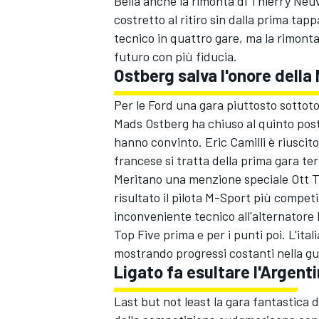
Bella anche la rimonta di Thierry Neuvi
costretto al ritiro sin dalla prima tap
tecnico in quattro gare, ma la rimonta 
futuro con più fiducia.
Ostberg salva l'onore della
Per le Ford una gara piuttosto sottot
Mads Ostberg ha chiuso al quinto post
hanno convinto. Eric Camilli è riuscito
francese si tratta della prima gara te
Meritano una menzione speciale Ott Tan
risultato il pilota M-Sport più competi
inconveniente tecnico all'alternatore l
Top Five prima e per i punti poi. L'ita
mostrando progressi costanti nella gu
Ligato fa esultare l'Argent
RALLY
Last but not least la gara fantastica di