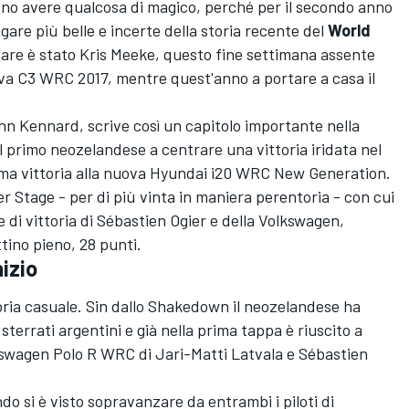
o avere qualcosa di magico, perché per il secondo anno
are più belle e incerte della storia recente del
World
nfare è stato Kris Meeke, questo fine settimana assente
va C3 WRC 2017, mentre quest'anno a portare a casa il
hn Kennard, scrive così un capitolo importante nella
i il primo neozelandese a centrare una vittoria iridata nel
ima vittoria alla nuova Hyundai i20 WRC New Generation.
er Stage - per di più vinta in maniera perentoria - con cui
di vittoria di Sébastien Ogier e della Volkswagen,
ttino pieno, 28 punti.
nizio
oria casuale. Sin dallo Shakedown il neozelandese ha
 sterrati argentini e già nella prima tappa è riuscito a
lkswagen Polo R WRC di Jari-Matti Latvala e Sébastien
o si è visto sopravanzare da entrambi i piloti di