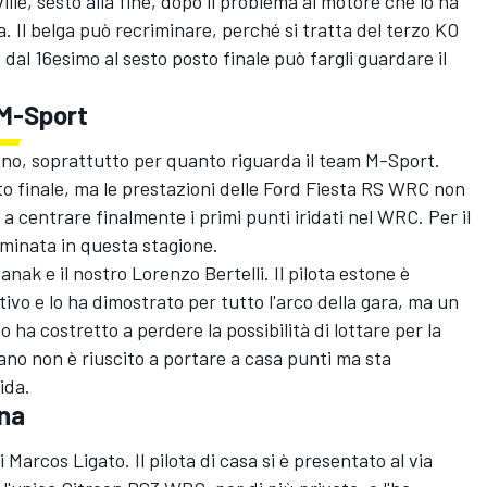
lle, sesto alla fine, dopo il problema al motore che lo ha
pa. Il belga può recriminare, perché si tratta del terzo KO
dal 16esimo al sesto posto finale può fargli guardare il
 M-Sport
ono, soprattutto per quanto riguarda il team M-Sport.
o finale, ma le prestazioni delle Ford Fiesta RS WRC non
 a centrare finalmente i primi punti iridati nel WRC. Per il
rminata in questa stagione.
ak e il nostro Lorenzo Bertelli. Il pilota estone è
tivo e lo ha dimostrato per tutto l'arco della gara, ma un
o ha costretto a perdere la possibilità di lottare per la
liano non è riuscito a portare a casa punti ma sta
ida.
ina
 Marcos Ligato. Il pilota di casa si è presentato al via