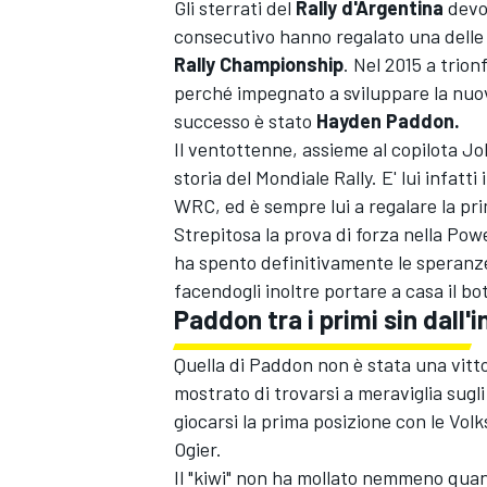
Gli sterrati del
Rally d'Argentina
devon
consecutivo hanno regalato una delle g
Rally Championship
. Nel 2015 a trio
perché impegnato a sviluppare la nuo
successo è stato
Hayden Paddon.
Il ventottenne, assieme al copilota Jo
storia del Mondiale Rally. E' lui infatt
WRC, ed è sempre lui a regalare la pr
Strepitosa la prova di forza nella Pow
ha spento definitivamente le speranze 
facendogli inoltre portare a casa il bo
Paddon tra i primi sin dall'i
Quella di Paddon non è stata una vitt
mostrato di trovarsi a meraviglia sugli
giocarsi la prima posizione con le Vo
Ogier.
Il "kiwi" non ha mollato nemmeno quand