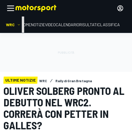
WRC
HOME
NOTIZIE
VIDEO
CALENDARIO
RISULTATI
CLASSIFICA
ULTIME NOTIZIE
WRC
Rally di Gran Bretagna
OLIVER SOLBERG PRONTO AL
DEBUTTO NEL WRC2.
CORRERÀ CON PETTER IN
GALLES?