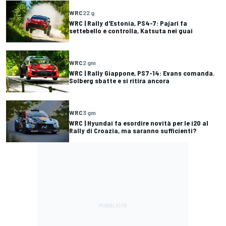
WRC
22 g
WRC | Rally d'Estonia, PS4-7: Pajari fa
settebello e controlla, Katsuta nei guai
WRC
2 gm
WRC | Rally Giappone, PS7-14: Evans comanda.
Solberg sbatte e si ritira ancora
WRC
3 gm
WRC | Hyundai fa esordire novità per le i20 al
Rally di Croazia, ma saranno sufficienti?