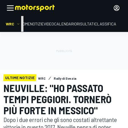
WRC
HOME
NOTIZIE
VIDEO
CALENDARIO
RISULTATI
CLASSIFICA
ULTIME NOTIZIE
WRC
Rally di Svezia
NEUVILLE: "HO PASSATO
TEMPI PEGGIORI. TORNERÒ
PIÙ FORTE IN MESSICO"
Dopo i due errori che gli sono costati altrettante
vittorie in questo 2017, Neuville pensa di poter