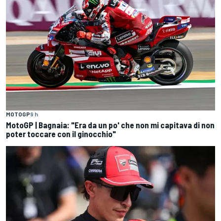
MOTOGP
9 h
MotoGP | Bagnaia: "Era da un po' che non mi capitava di non
poter toccare con il ginocchio"