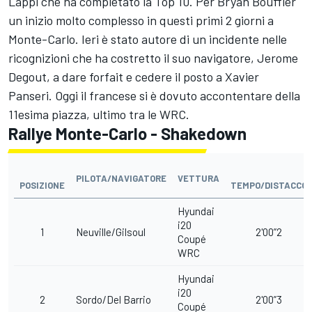
Lappi che ha completato la Top 10. Per Bryan Bouffier
un inizio molto complesso in questi primi 2 giorni a
Monte-Carlo. Ieri è stato autore di un incidente nelle
ricognizioni che ha costretto il suo navigatore, Jerome
Degout, a dare forfait e cedere il posto a Xavier
Panseri. Oggi il francese si è dovuto accontentare della
11esima piazza, ultimo tra le WRC.
Rallye Monte-Carlo - Shakedown
PILOTA/NAVIGATORE
VETTURA
POSIZIONE
TEMPO/DISTACCO
Hyundai
i20
1
Neuville/Gilsoul
2'00”2
Coupé
WRC
Hyundai
i20
2
Sordo/Del Barrio
2'00”3
Coupé