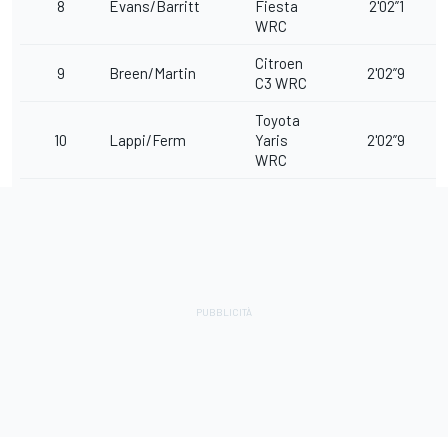
8
Evans/Barritt
Fiesta
2'02”1
WRC
Citroen
9
Breen/Martin
2'02”9
C3 WRC
Toyota
10
Lappi/Ferm
Yaris
2'02”9
WRC