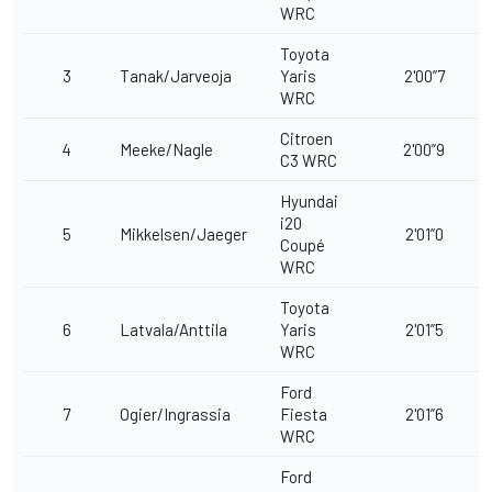
WRC
Toyota
3
Tanak/Jarveoja
Yaris
2'00”7
WRC
Citroen
4
Meeke/Nagle
2'00”9
C3 WRC
Hyundai
i20
5
Mikkelsen/Jaeger
2'01”0
Coupé
WRC
Toyota
6
Latvala/Anttila
Yaris
2'01”5
WRC
Ford
7
Ogier/Ingrassia
Fiesta
2'01”6
WRC
Ford