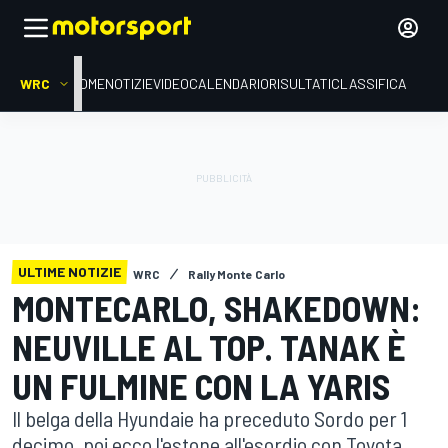
WRC
HOME
NOTIZIE
VIDEO
CALENDARIO
RISULTATI
CLASSIFICA
ULTIME NOTIZIE
WRC
Rally Monte Carlo
MONTECARLO, SHAKEDOWN:
NEUVILLE AL TOP. TANAK È
UN FULMINE CON LA YARIS
Il belga della Hyundaie ha preceduto Sordo per 1
decimo, poi ecco l'estone all'esordio con Toyota.