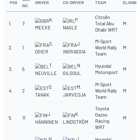
POS
DRIVER
CO-DRIVER
TEAM
ELIGIBIL
NO
Citroën
K.
P.
1.
7
Total Abu
M
MEEKE
NAGLE
Dhabi WRT
M-Sport
S.
J.
2.
1
World Rally
M
OGIER
INGRASSIA
Team
T.
N.
Hyundai
3.
5
M
Motorsport
NEUVILLE
GILSOUL
M-Sport
O.
M.
4.
2
World Rally
M
TANAK
JARVEOJA
Team
Toyota
J.
K.
Gazoo
5.
11
M
Racing
HÄNNINEN
LINDSTRÖM
WRT
H.
J.
Hyundai