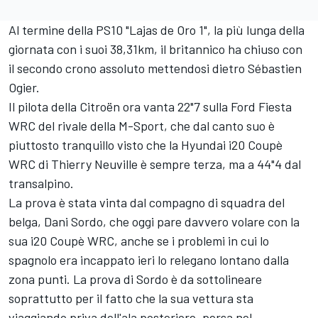
Al termine della PS10 "Lajas de Oro 1", la più lunga della
giornata con i suoi 38,31km, il britannico ha chiuso con
il secondo crono assoluto mettendosi dietro Sébastien
Ogier.
Il pilota della Citroën ora vanta 22"7 sulla Ford Fiesta
WRC del rivale della M-Sport, che dal canto suo è
piuttosto tranquillo visto che la Hyundai i20 Coupè
WRC di Thierry Neuville è sempre terza, ma a 44"4 dal
transalpino.
La prova è stata vinta dal compagno di squadra del
belga, Dani Sordo, che oggi pare davvero volare con la
sua i20 Coupè WRC, anche se i problemi in cui lo
spagnolo era incappato ieri lo relegano lontano dalla
zona punti. La prova di Sordo è da sottolineare
soprattutto per il fatto che la sua vettura sta
viaggiando priva dell'ala posteriore, persa nel