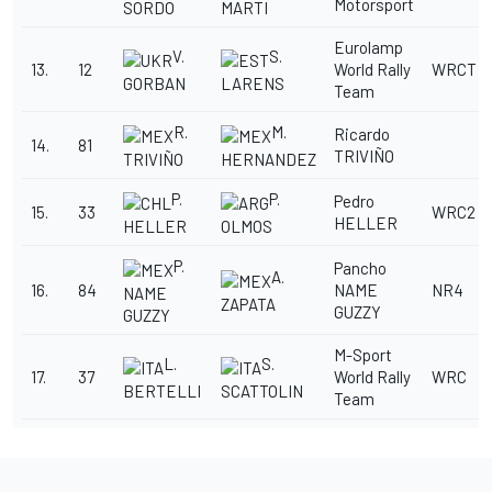
Motorsport
SORDO
MARTI
Eurolamp
V.
S.
13.
12
World Rally
WRCT
GORBAN
LARENS
Team
R.
M.
Ricardo
14.
81
TRIVIÑO
TRIVIÑO
HERNANDEZ
P.
P.
Pedro
15.
33
WRC2
HELLER
HELLER
OLMOS
P.
Pancho
A.
16.
84
NAME
NR4
NAME
ZAPATA
GUZZY
GUZZY
M-Sport
L.
S.
17.
37
World Rally
WRC
BERTELLI
SCATTOLIN
Team