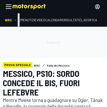
WRC
HOME
NOTIZIE
VIDEO
CALENDARIO
RISULTATI
CLASSIFICA
PROVA SPECIALE
WRC
Rally del Messico
MESSICO, PS10: SORDO
CONCEDE IL BIS, FUORI
LEFEBVRE
Mentre Meeke torna a guadagnare su Ogier, Tänak
e Neuville, lo spagnolo della Hyundai centra il