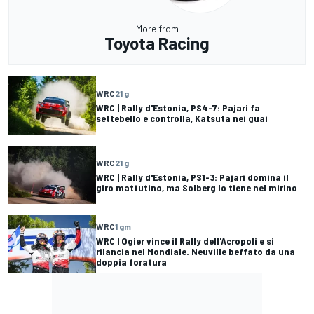
More from
Toyota Racing
WRC
21 g
WRC | Rally d'Estonia, PS4-7: Pajari fa
settebello e controlla, Katsuta nei guai
WRC
21 g
WRC | Rally d'Estonia, PS1-3: Pajari domina il
giro mattutino, ma Solberg lo tiene nel mirino
WRC
1 gm
WRC | Ogier vince il Rally dell'Acropoli e si
rilancia nel Mondiale. Neuville beffato da una
doppia foratura