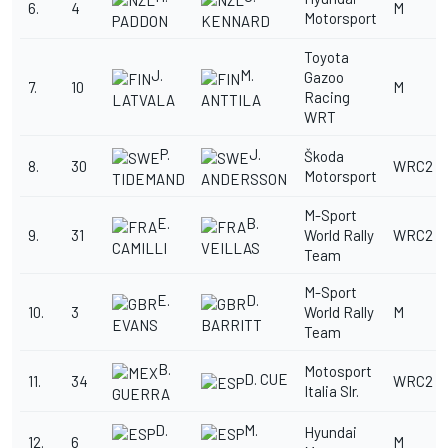
6.
4
M
Motorsport
PADDON
KENNARD
Toyota
J.
M.
Gazoo
7.
10
M
Racing
LATVALA
ANTTILA
WRT
P.
J.
Škoda
8.
30
WRC2
Motorsport
TIDEMAND
ANDERSSON
M-Sport
E.
B.
9.
31
World Rally
WRC2
CAMILLI
VEILLAS
Team
M-Sport
E.
D.
10.
3
World Rally
M
EVANS
BARRITT
Team
B.
Motosport
D. CUE
11.
34
WRC2
Italia Slr.
GUERRA
D.
M.
Hyundai
12.
6
M