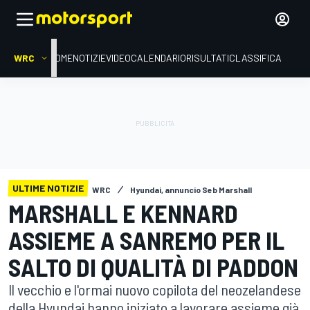
WRC
HOME
NOTIZIE
VIDEO
CALENDARIO
RISULTATI
CLASSIFICA
ULTIME NOTIZIE
WRC
Hyundai, annuncio Seb Marshall
MARSHALL E KENNARD
ASSIEME A SANREMO PER IL
SALTO DI QUALITÀ DI PADDON
Il vecchio e l'ormai nuovo copilota del neozelandese
della Hyundai hanno iniziato a lavorare assieme già