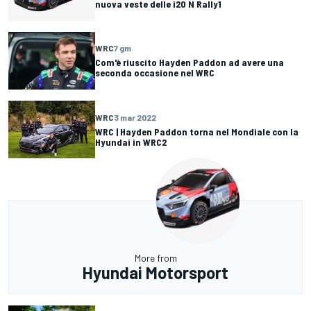
nuova veste delle i20 N Rally1
WRC
7 gm
Com'è riuscito Hayden Paddon ad avere una
seconda occasione nel WRC
WRC
3 mar 2022
WRC | Hayden Paddon torna nel Mondiale con la
Hyundai in WRC2
More from
Hyundai Motorsport