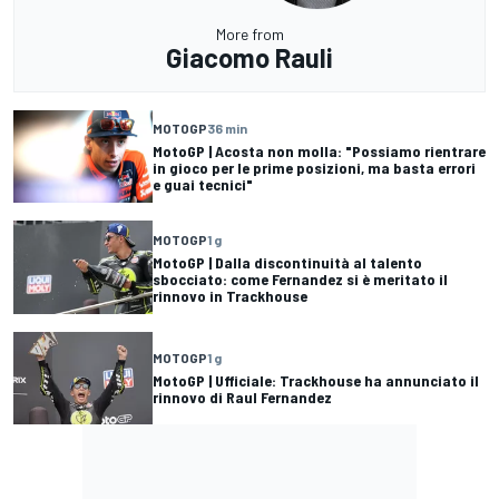
More from
Giacomo Rauli
MOTOGP
36 min
MotoGP | Acosta non molla: "Possiamo rientrare
in gioco per le prime posizioni, ma basta errori
e guai tecnici"
MOTOGP
1 g
MotoGP | Dalla discontinuità al talento
sbocciato: come Fernandez si è meritato il
rinnovo in Trackhouse
MOTOGP
1 g
MotoGP | Ufficiale: Trackhouse ha annunciato il
rinnovo di Raul Fernandez