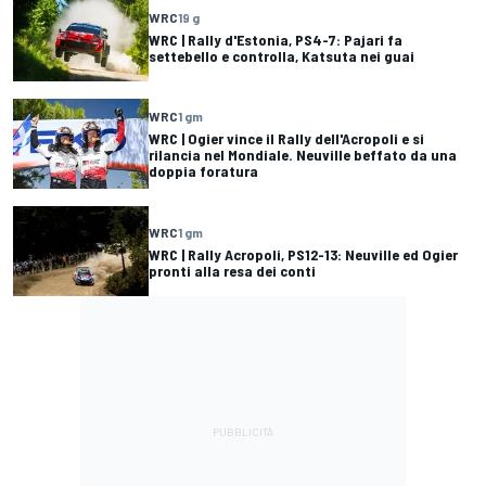
WRC
19 g
WRC | Rally d'Estonia, PS4-7: Pajari fa
settebello e controlla, Katsuta nei guai
WRC
1 gm
WRC | Ogier vince il Rally dell'Acropoli e si
rilancia nel Mondiale. Neuville beffato da una
doppia foratura
WRC
1 gm
WRC | Rally Acropoli, PS12-13: Neuville ed Ogier
pronti alla resa dei conti