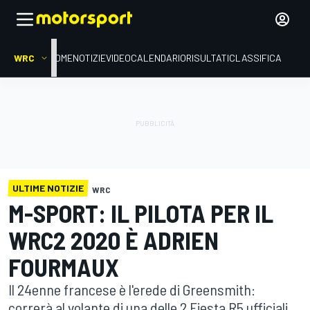
WRC
HOME
NOTIZIE
VIDEO
CALENDARIO
RISULTATI
CLASSIFICA
ULTIME NOTIZIE
WRC
M-SPORT: IL PILOTA PER IL
WRC2 2020 È ADRIEN
FOURMAUX
Il 24enne francese è l'erede di Greensmith:
correrà al volante di una delle 2 Fiesta R5 ufficiali