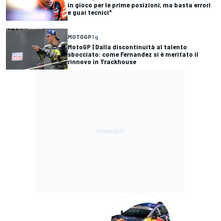
in gioco per le prime posizioni, ma basta errori
e guai tecnici"
MOTOGP
1 g
MotoGP | Dalla discontinuità al talento
sbocciato: come Fernandez si è meritato il
rinnovo in Trackhouse