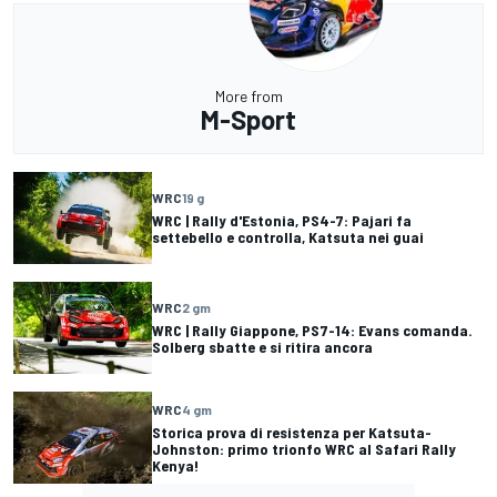
More from
M-Sport
WRC
19 g
WRC | Rally d'Estonia, PS4-7: Pajari fa
settebello e controlla, Katsuta nei guai
WRC
2 gm
WRC | Rally Giappone, PS7-14: Evans comanda.
Solberg sbatte e si ritira ancora
WRC
4 gm
Storica prova di resistenza per Katsuta-
Johnston: primo trionfo WRC al Safari Rally
Kenya!