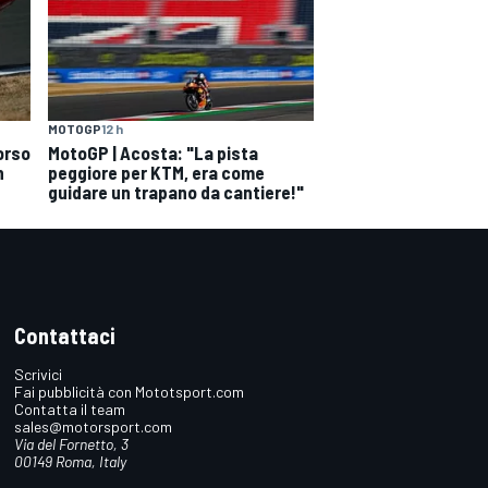
MOTOGP
12 h
orso
MotoGP | Acosta: "La pista
n
peggiore per KTM, era come
guidare un trapano da cantiere!"
Contattaci
Scrivici
Fai pubblicità con Mototsport.com
Contatta il team
sales@motorsport.com
Via del Fornetto, 3
00149 Roma, Italy