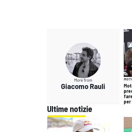
MOT
More from
Giacomo Rauli
Mot
pre
fare
per 
Ultime notizie
RALLY