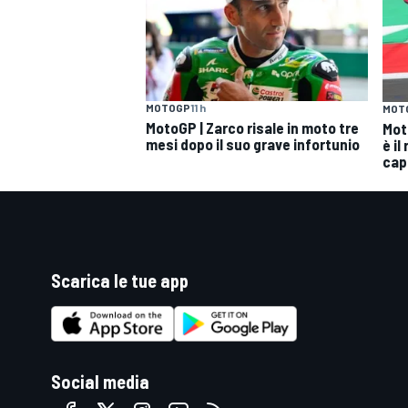
MOTOGP
11 h
MOT
MotoGP | Zarco risale in moto tre
Mot
mesi dopo il suo grave infortunio
è il
cap
Scarica le tue app
Social media