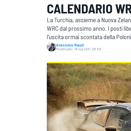
CALENDARIO WR
MOTOGP
WEC
La Turchia, assieme a Nuova Zeland
WRC dal prossimo anno. I posti lib
l'uscita ormai scontata della Poloni
Giacomo Rauli
Modificato:
18 lug 2017, 08:59
WRC