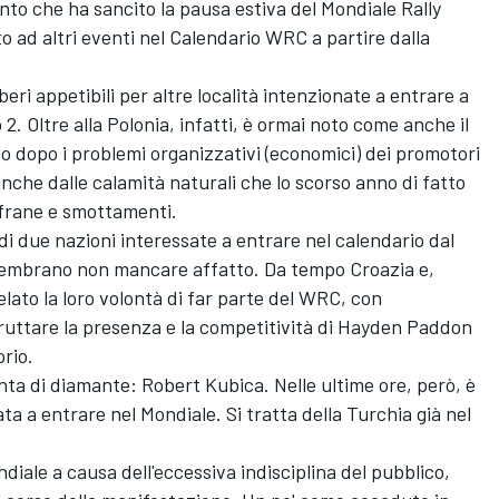
ento che ha sancito la pausa estiva del Mondiale Rally
o ad altri eventi nel Calendario WRC a partire dalla
iberi appetibili per altre località intenzionate a entrare a
2. Oltre alla Polonia, infatti, è ormai noto come anche il
oio dopo i problemi organizzativi (economici) dei promotori
nche dalle calamità naturali che lo scorso anno di fatto
 frane e smottamenti.
di due nazioni interessate a entrare nel calendario dal
e sembrano non mancare affatto. Da tempo Croazia e,
ato la loro volontà di far parte del WRC, con
ruttare la presenza e la competitività di Hayden Paddon
orio.
nta di diamante: Robert Kubica. Nelle ultime ore, però, è
 a entrare nel Mondiale. Si tratta della Turchia già nel
diale a causa dell'eccessiva indisciplina del pubblico,