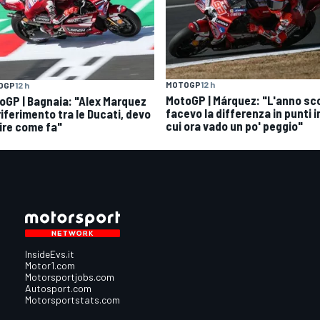
MOTOGP
12 h
OGP
12 h
MotoGP | Márquez: "L'anno sc
oGP | Bagnaia: "Alex Marquez
facevo la differenza in punti i
 riferimento tra le Ducati, devo
cui ora vado un po' peggio"
ire come fa"
InsideEvs.it
Motor1.com
Motorsportjobs.com
Autosport.com
Motorsportstats.com