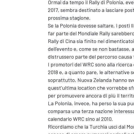
Ormai da tempo il Rally di Polonia, ev
2017, sembra destinato a lasciare post
prossima stagione.
Se la Polonia dovesse saltare, i posti l
far parte del Mondiale Rally sarebbero 
Rally di Cina sia finito nel dimenticat
dell'evento e, come se non bastasse, a
distrussero parte del percorso causa
I promotori del WRC sono alla ricerca 
2018 e, a quanto pare, le alternativ
soprattutto, Nuova Zelanda hanno svel
quest'ultima location che vorrebbe sf
per promuovere ancora di più il territ
La Polonia, invece, ha perso la sua pu
comparsa una terza nazione interessata
calendario WRC sino al 2010.
Ricordiamo che la Turchia uscì dal Mon