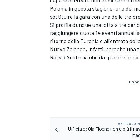
capace di creare numerosi pericoli ne
Polonia in questa stagione, uno dei mo
sostituire la gara con una delle tre pr
Si profila dunque una lotta a tre per
raggiungere quota 14 eventi annuali s
ritorno della Turchia e all'entrata de
Nuova Zelanda, infatti, sarebbe una t
Rally d'Australia che da qualche anno 
Condi
ENDURANCE/GT
ARTICOLO 
Ufficiale: Ola Floene non è più il na
Mad