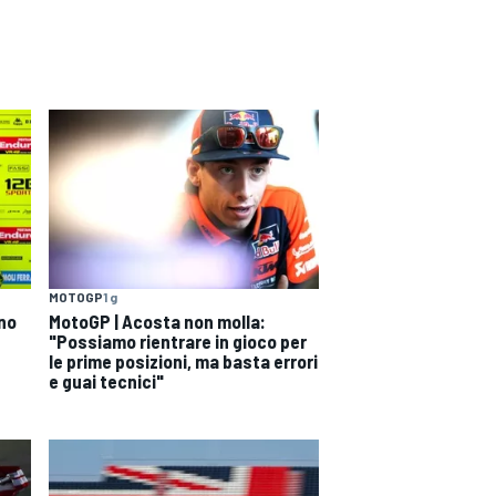
MOTOGP
1 g
ono
MotoGP | Acosta non molla:
"Possiamo rientrare in gioco per
le prime posizioni, ma basta errori
e guai tecnici"