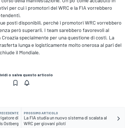
l corso della manifestazione. Un po' come accaduto in
tivi per cui i promotori del WRC e la FIA vorrebbero
etendenti.
 due posti disponibili, perché i promotori WRC vorrebbero
enza però superarli. I team sarebbero favorevoli al
lla Croazia specialmente per una questione di costi. La
rasferta lunga e logisticamente molto onerosa al pari del
chiude il Mondiale.
vidi o salva questo articolo
PRECEDENTE
PROSSIMO ARTICOLO
vigatore di
La FIA studia un nuovo sistema di scalata al
s Ostberg
WRC per giovani piloti