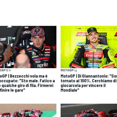
OGP
12 h
MOTOGP
1 g
oGP | Bezzecchi vola ma è
MotoGP | Di Giannantonio: "S
occupato: "Sto male. Fatico a
tornato al 100%. Cerchiamo di
 qualche giro di fila. Firmerei
giocarcela per vincere il
finire le gare"
Mondiale"