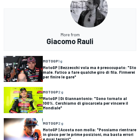
More from
Giacomo Rauli
MOTOGP
1 g
MotoGP | Bezzecchi vola ma è preoccupato: "Sto
male. Fatico a fare qualche giro di fila. Firmerei
per finire le gare"
MOTOGP
2 g
MotoGP | Di Giannantonio: "Sono tornato al
100%. Cerchiamo di giocarcela per vincere il
Mondiale"
MOTOGP
2 g
MotoGP | Acosta non molla: "Possiamo rientrare
in gioco per le prime posizioni, ma basta errori
e guai tecnici"