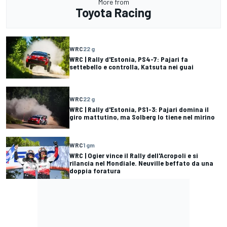
More from
Toyota Racing
WRC
22 g
WRC | Rally d'Estonia, PS4-7: Pajari fa
settebello e controlla, Katsuta nei guai
WRC
22 g
WRC | Rally d'Estonia, PS1-3: Pajari domina il
giro mattutino, ma Solberg lo tiene nel mirino
WRC
1 gm
WRC | Ogier vince il Rally dell'Acropoli e si
rilancia nel Mondiale. Neuville beffato da una
doppia foratura