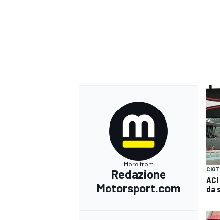
More from
CIGT
Redazione
ACI
Motorsport.com
da 
RALLY