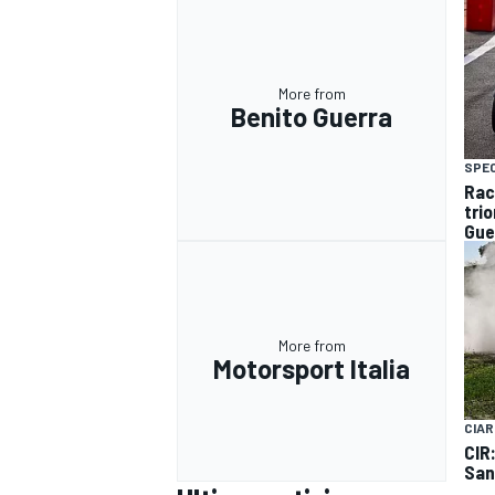
More from
Benito Guerra
SPEC
Rac
trio
Gue
More from
Motorsport Italia
CIAR
CIR
San