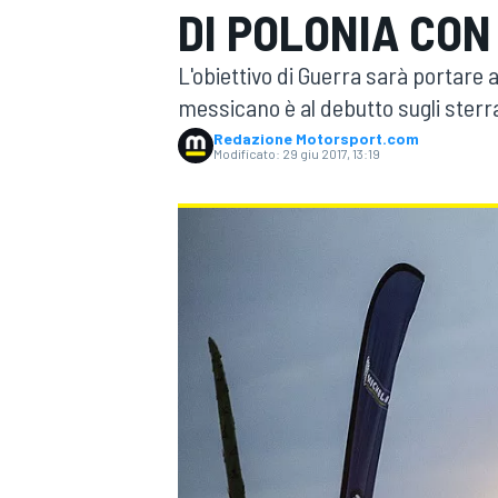
DI POLONIA CON
MOTOGP
WEC
L'obiettivo di Guerra sarà portare a
messicano è al debutto sugli sterra
Redazione Motorsport.com
Modificato:
29 giu 2017, 13:19
WRC