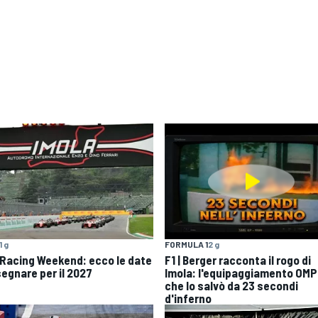
1 g
FORMULA 1
2 g
 Racing Weekend: ecco le date
F1 | Berger racconta il rogo di
segnare per il 2027
Imola: l'equipaggiamento OMP
che lo salvò da 23 secondi
d'inferno