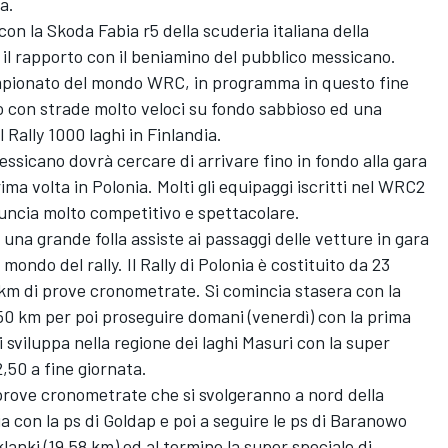
a.
con la Skoda Fabia r5 della scuderia italiana della
 il rapporto con il beniamino del pubblico messicano.
ampionato del mondo WRC, in programma in questo fine
 con strade molto veloci su fondo sabbioso ed una
l Rally 1000 laghi in Finlandia.
messicano dovrà cercare di arrivare fino in fondo alla gara
ma volta in Polonia. Molti gli equipaggi iscritti nel WRC2
ncia molto competitivo e spettacolare.
una grande folla assiste ai passaggi delle vetture in gara
ondo del rally. Il Rally di Polonia è costituito da 23
 km di prove cronometrate. Si comincia stasera con la
,50 km per poi proseguire domani (venerdì) con la prima
 sviluppa nella regione dei laghi Masuri con la super
,50 a fine giornata.
prove cronometrate che si svolgeranno a nord della
ia con la ps di Goldap e poi a seguire le ps di Baranowo
lanki (19,58 km) ed al termine la super speciale di