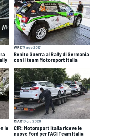
WRC
17 ago 2017
era
Benito Guerra al Rally di Germania
ally
con il team Motorsport Italia
CIAR
10 giu 2020
n le
CIR: Motorsport Italia riceve le
nuove Ford per l'ACI Team Italia