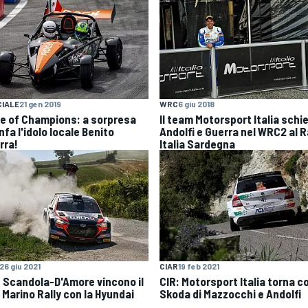
IALE
21 gen 2019
WRC
6 giu 2018
e of Champions: a sorpresa
Il team Motorsport Italia schi
nfa l'idolo locale Benito
Andolfi e Guerra nel WRC2 al R
rra!
Italia Sardegna
26 giu 2021
CIAR
19 feb 2021
: Scandola-D'Amore vincono il
CIR: Motorsport Italia torna co
 Marino Rally con la Hyundai
Skoda di Mazzocchi e Andolfi