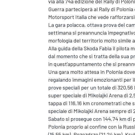
via alla 74a edizione del Rally di Poloni
Guerra parteciperà al Rally di Polonia 
Motorsport Italia che vede rafforzarsi
La gara polacca, ottava prova del c
settimana si preannuncia impegnativo
morfologia del territorio molto simile a
Alla guida della Skoda Fabia il pilota 
dal momento che si tratta della sua pri
in quest’appuntamento che si preannu
Una gara molto attesa in Polonia dove 
regalando immagini emozionanti per il m
prove speciali per un totale di 320,56
super speciale di Mikolajki Arena di 2
tappa di 116,16 km cronometrati che si
speciale di Mikolajki Arena sempre di 2
Sabato si prosegue con 144,74 km di 
Polonia proprio al confine con la Russ
(15,55 km), Pozezdrze (21,24 km), Kruk