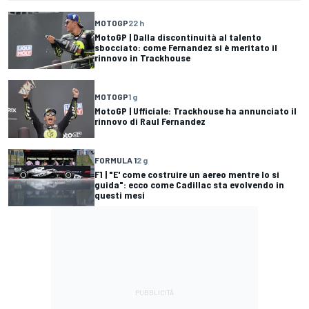
MOTOGP
22 h
MotoGP | Dalla discontinuità al talento
sbocciato: come Fernandez si è meritato il
rinnovo in Trackhouse
MOTOGP
1 g
MotoGP | Ufficiale: Trackhouse ha annunciato il
rinnovo di Raul Fernandez
FORMULA 1
2 g
F1 | "E' come costruire un aereo mentre lo si
guida": ecco come Cadillac sta evolvendo in
questi mesi