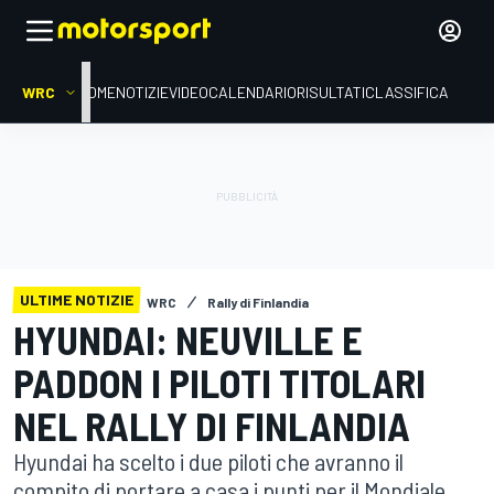
WRC
HOME
NOTIZIE
VIDEO
CALENDARIO
RISULTATI
CLASSIFICA
ULTIME NOTIZIE
WRC
Rally di Finlandia
HYUNDAI: NEUVILLE E
PADDON I PILOTI TITOLARI
NEL RALLY DI FINLANDIA
Hyundai ha scelto i due piloti che avranno il
compito di portare a casa i punti per il Mondiale