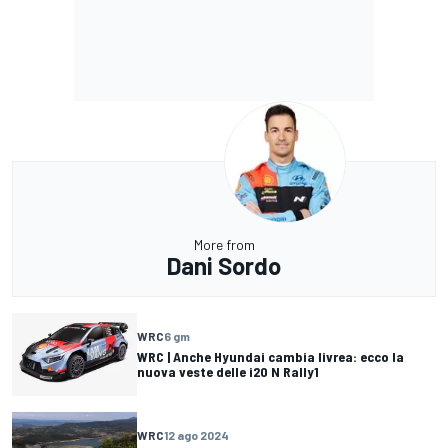
More from
Dani Sordo
WRC
6 gm
WRC | Anche Hyundai cambia livrea: ecco la
nuova veste delle i20 N Rally1
WRC
12 ago 2024