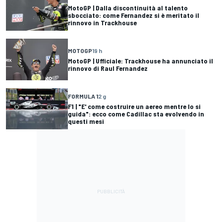
MotoGP | Dalla discontinuità al talento
sbocciato: come Fernandez si è meritato il
rinnovo in Trackhouse
MOTOGP
19 h
MotoGP | Ufficiale: Trackhouse ha annunciato il
rinnovo di Raul Fernandez
FORMULA 1
2 g
F1 | "E' come costruire un aereo mentre lo si
guida": ecco come Cadillac sta evolvendo in
questi mesi