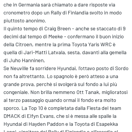
che in Germania sarà chiamato a dare risposte via
cronometro dopo un Rally di Finlandia svolto in modo
piuttosto anonimo.
Il quinto tempo di Craig Breen - anche se staccato di 9
decimi dal tempo di Meeke - confermano il buon inizio
della Citroen, mentre la prima Toyota Yaris WRC è
quella di Jari-Matti Latvala, sesta, davanti alla gemella
di Juho Hanninen,
Se Neuville fa sorridere Hyundai, l'ottavo posto di Sordo
non fa altrettanto. Lo spagnolo è però atteso a una
grande prova, perchè si svolgerà sul fondo a lui più
congeniale. Non brilla nemmeno Ott Tanak, miglioratosi
al terzo passaggio quando ormai il fondo era molto
sporco. La Top 10 è completata dalla Fiesta del team
DMACK di Elfyn Evans, che si è messa alle spalle la
Hyundai di Hayden Paddon e la Toyota di Esapekka
Lappi, vincitore del Rally di Finlandia e all'esordio al