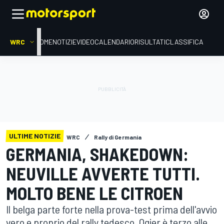
WRC
HOME
NOTIZIE
VIDEO
CALENDARIO
RISULTATI
CLASSIFICA
ULTIME NOTIZIE
WRC
Rally di Germania
GERMANIA, SHAKEDOWN:
NEUVILLE AVVERTE TUTTI.
MOLTO BENE LE CITROEN
Il belga parte forte nella prova-test prima dell'avvio
vero e proprio del rally tedesco. Ogier è terzo alle