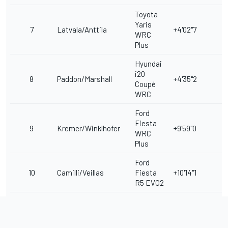
Toyota
Yaris
7
Latvala/Anttila
+4'02"7
WRC
Plus
Hyundai
i20
8
Paddon/Marshall
+4'35"2
Coupé
WRC
Ford
Fiesta
9
Kremer/Winklhofer
+9'59"0
WRC
Plus
Ford
10
Camilli/Veillas
Fiesta
+10'14"1
R5 EVO2