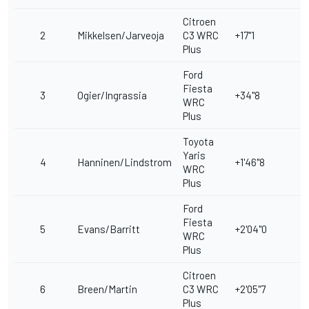
Citroen
2
Mikkelsen/Jarveoja
C3 WRC
+17"1
Plus
Ford
Fiesta
3
Ogier/Ingrassia
+34"8
WRC
Plus
Toyota
Yaris
4
Hanninen/Lindstrom
+1'46"8
WRC
Plus
Ford
Fiesta
5
Evans/Barritt
+2'04"0
WRC
Plus
Citroen
6
Breen/Martin
C3 WRC
+2'05"7
Plus