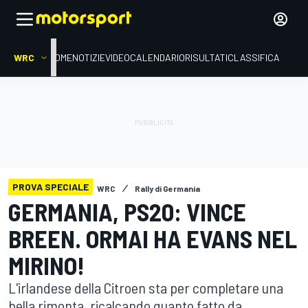
WRC
HOME
NOTIZIE
VIDEO
CALENDARIO
RISULTATI
CLASSIFICA
PROVA SPECIALE
WRC
Rally di Germania
GERMANIA, PS20: VINCE
BREEN. ORMAI HA EVANS NEL
MIRINO!
L'irlandese della Citroen sta per completare una
bella rimonta, ricalcando quanto fatto da