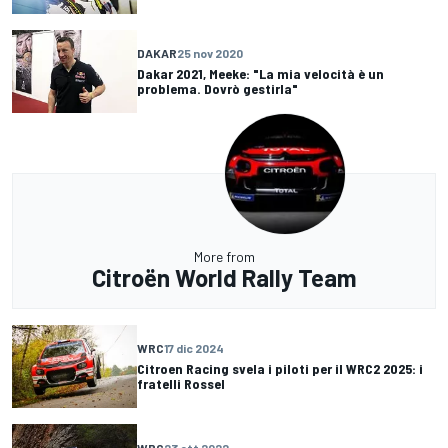
DAKAR
25 nov 2020
Dakar 2021, Meeke: "La mia velocità è un
problema. Dovrò gestirla"
More from
Citroën World Rally Team
WRC
17 dic 2024
Citroen Racing svela i piloti per il WRC2 2025: i
fratelli Rossel
WRC
23 ott 2022