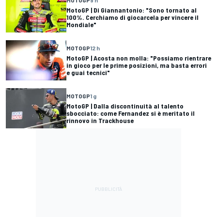
MOTOGP
9 h
MotoGP | Di Giannantonio: "Sono tornato al
100%. Cerchiamo di giocarcela per vincere il
Mondiale"
MOTOGP
12 h
MotoGP | Acosta non molla: "Possiamo rientrare
in gioco per le prime posizioni, ma basta errori
e guai tecnici"
MOTOGP
1 g
MotoGP | Dalla discontinuità al talento
sbocciato: come Fernandez si è meritato il
rinnovo in Trackhouse