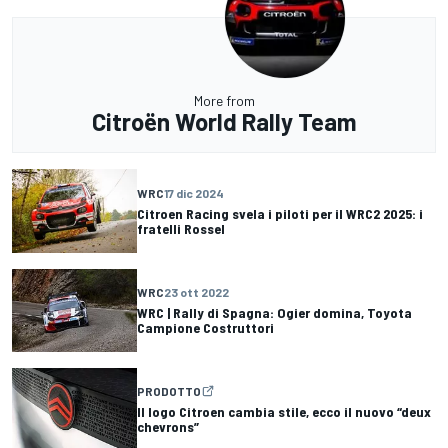
More from
Citroën World Rally Team
WRC
17 dic 2024
Citroen Racing svela i piloti per il WRC2 2025: i
fratelli Rossel
WRC
23 ott 2022
WRC | Rally di Spagna: Ogier domina, Toyota
Campione Costruttori
PRODOTTO
Il logo Citroen cambia stile, ecco il nuovo “deux
chevrons”