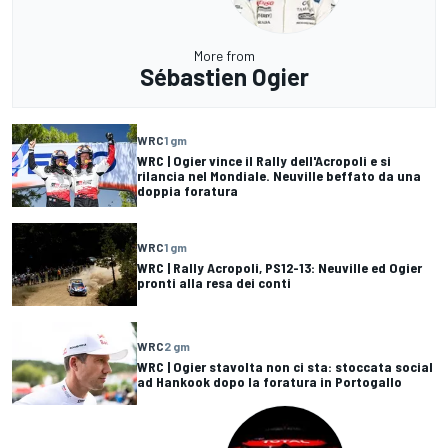
More from
Sébastien Ogier
WRC
1 gm
WRC | Ogier vince il Rally dell'Acropoli e si
rilancia nel Mondiale. Neuville beffato da una
doppia foratura
WRC
1 gm
WRC | Rally Acropoli, PS12-13: Neuville ed Ogier
pronti alla resa dei conti
WRC
2 gm
WRC | Ogier stavolta non ci sta: stoccata social
ad Hankook dopo la foratura in Portogallo