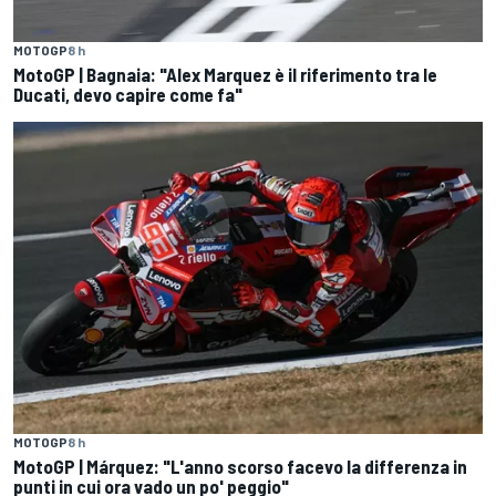
MOTOGP
8 h
MotoGP | Bagnaia: "Alex Marquez è il riferimento tra le
Ducati, devo capire come fa"
MOTOGP
8 h
MotoGP | Márquez: "L'anno scorso facevo la differenza in
punti in cui ora vado un po' peggio"