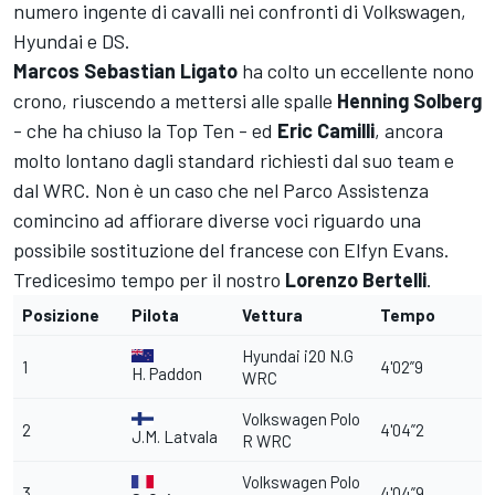
numero ingente di cavalli nei confronti di Volkswagen,
Hyundai e DS.
Marcos Sebastian Ligato
ha colto un eccellente nono
crono, riuscendo a mettersi alle spalle
Henning Solberg
- che ha chiuso la Top Ten - ed
Eric Camilli
, ancora
molto lontano dagli standard richiesti dal suo team e
dal WRC. Non è un caso che nel Parco Assistenza
comincino ad affiorare diverse voci riguardo una
possibile sostituzione del francese con Elfyn Evans.
Tredicesimo tempo per il nostro
Lorenzo Bertelli
.
Posizione
Pilota
Vettura
Tempo
Hyundai i20 N.G
1
4'02”9
H. Paddon
WRC
Volkswagen Polo
2
4'04”2
J.M. Latvala
R WRC
Volkswagen Polo
3
4'04”9