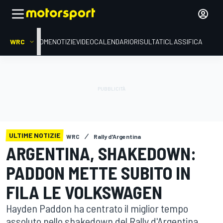
WRC
HOME
NOTIZIE
VIDEO
CALENDARIO
RISULTATI
CLASSIFICA
ULTIME NOTIZIE
WRC
Rally d'Argentina
ARGENTINA, SHAKEDOWN:
PADDON METTE SUBITO IN
FILA LE VOLKSWAGEN
Hayden Paddon ha centrato il miglior tempo
assoluto nello shakedown del Rally d'Argentina,