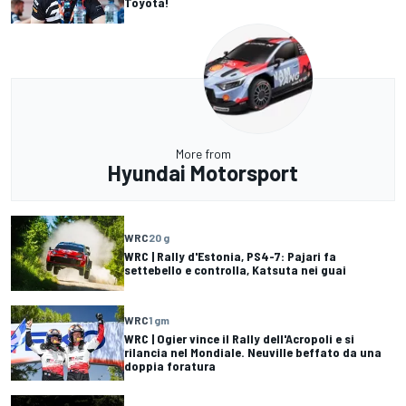
Toyota!
More from
Hyundai Motorsport
WRC
20 g
WRC | Rally d'Estonia, PS4-7: Pajari fa
settebello e controlla, Katsuta nei guai
WRC
1 gm
WRC | Ogier vince il Rally dell'Acropoli e si
rilancia nel Mondiale. Neuville beffato da una
doppia foratura