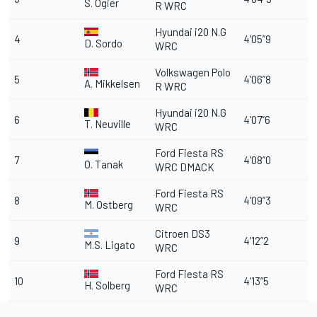
S. Ogier
R WRC
Hyundai i20 N.G
4
4'05”9
D. Sordo
WRC
Volkswagen Polo
5
4'06”8
A. Mikkelsen
R WRC
Hyundai i20 N.G
6
4'07”6
T. Neuville
WRC
Ford Fiesta RS
7
4'08”0
O. Tanak
WRC DMACK
Ford Fiesta RS
8
4'09”3
M. Ostberg
WRC
Citroen DS3
9
4'12”2
M.S. Ligato
WRC
Ford Fiesta RS
10
4'13”5
H. Solberg
WRC