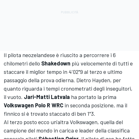
Il pilota neozelandese è riuscito a percorrere i 6
chilometri dello
Shakedown
più velocemente di tutti e
staccare il miglior tempo in 4'02"9 al terzo e ultimo
passaggio della prova odierna. Dietro Hayden, per
quanto riguarda i tempi cronometrati degli inseguitori,
il vuoto.
Jari-Matti Latvala
ha portato la prima
Volkswagen Polo R WRC
in seconda posizione, ma il
finnico si è trovato staccato di ben 1"3.
Al terzo posto ecco un'altra Volkswagen, quella del
campione del mondo in carica e leader della classifica
generale piloti
Sébastien Ogier
. Il pilota di gap ha fatto