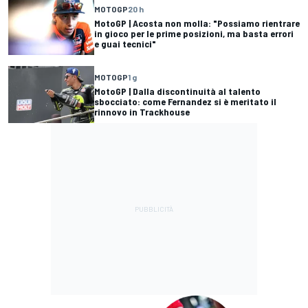
MOTOGP
20 h
MotoGP | Acosta non molla: "Possiamo rientrare
in gioco per le prime posizioni, ma basta errori
e guai tecnici"
MOTOGP
1 g
MotoGP | Dalla discontinuità al talento
sbocciato: come Fernandez si è meritato il
rinnovo in Trackhouse