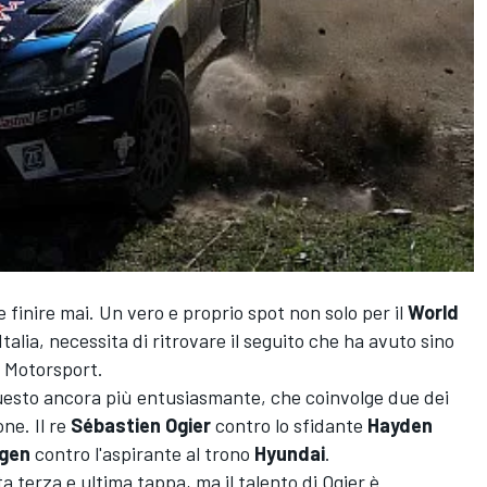
finire mai. Un vero e proprio spot non solo per il
World
talia, necessita di ritrovare il seguito che ha avuto sino
o Motorsport.
questo ancora più entusiasmante, che coinvolge due dei
ne. Il re
Sébastien Ogier
contro lo sfidante
Hayden
gen
contro l'aspirante al trono
Hyundai
.
ta terza e ultima tappa, ma il talento di Ogier è