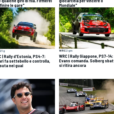
 qualche giro di fila. Firmerei
giocarcela per vincere il
finire le gare"
Mondiale"
WRC
2 gm
21 g
WRC | Rally Giappone, PS7-14:
 | Rally d'Estonia, PS4-7:
Evans comanda. Solberg sbat
ri fa settebello e controlla,
si ritira ancora
suta nei guai