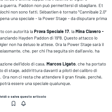
a guerra, Paddon non può permettersi di sbagliare. Et
I giochi non sono fatti. Sébastien è tornato "Cannibale 2.0"
ppena una speciale - la Power Stage - da disputare prima
to con autorità la
Prova Speciale 17
, la
Mina Clavero -
stanziando Hayden Paddon di 19"8. Questo attacco lo
gier non ha deluso le attese. Ora la Power Stage sarà il
iasmante, che, per chi l'ha seguita sin dall'avvio, ha
zione dell'idolo di casa,
Marcos Ligato
, che ha portato
di stage, addirittura davanti a piloti del calibro di
. Ora non ci resta che attendere il gran finale, perché,
n potrà essere una speciale qualunque.
vidi o salva questo articolo