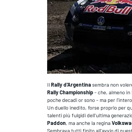
Il
Rally d'Argentina
sembra non volere 
Rally Championship
- che, almeno in I
poche decadi or sono - ma per l'inter
Un duello inedito, forse proprio per 
talenti più fulgidi dell'ultima generazio
Paddon
, ma anche la regina
Volkswa
MONOPOSTO
Sembrava tutti finito all'avvio di ques