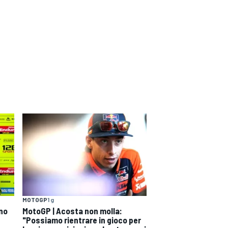
MOTOGP
1 g
ono
MotoGP | Acosta non molla:
"Possiamo rientrare in gioco per