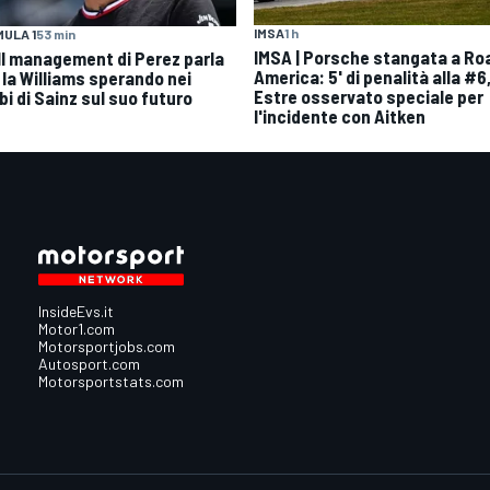
IMSA
1 h
ULA 1
53 min
IMSA | Porsche stangata a Ro
| Il management di Perez parla
America: 5' di penalità alla #6
 la Williams sperando nei
Estre osservato speciale per
bi di Sainz sul suo futuro
l'incidente con Aitken
InsideEvs.it
Motor1.com
Motorsportjobs.com
Autosport.com
Motorsportstats.com