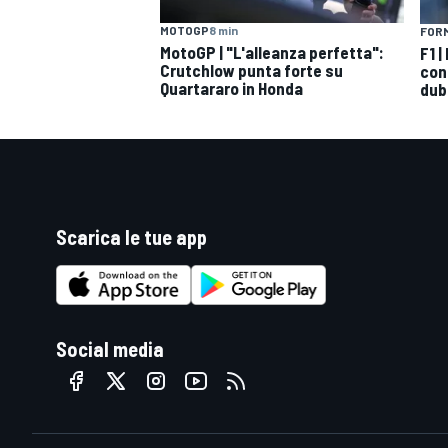
MOTOGP
8 min
FORM
MotoGP | "L'alleanza perfetta":
F1 
Crutchlow punta forte su
con
Quartararo in Honda
dub
Scarica le tue app
Social media