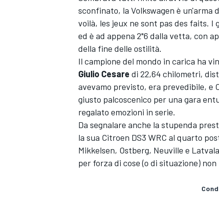
sconfinato, la Volkswagen è un'arma d
voilà, les jeux ne sont pas des faits. 
ed è ad appena 2"6 dalla vetta, con a
della fine delle ostilità.
Il campione del mondo in carica ha vin
Giulio Cesare
di 22,64 chilometri, di
avevamo previsto, era prevedibile, e O
giusto palcoscenico per una gara entus
regalato emozioni in serie.
Da segnalare anche la stupenda presta
la sua Citroen DS3 WRC al quarto posto 
Mikkelsen, Ostberg, Neuville e Latvala
per forza di cose (o di situazione) no
Condi