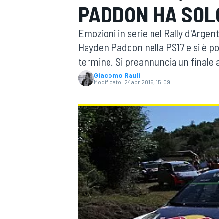
PADDON HA SOLO
MOTOGP
WEC
Emozioni in serie nel Rally d'Argen
Hayden Paddon nella PS17 e si è po
termine. Si preannuncia un finale 
Giacomo Rauli
Modificato:
24 apr 2016, 15:09
WRC