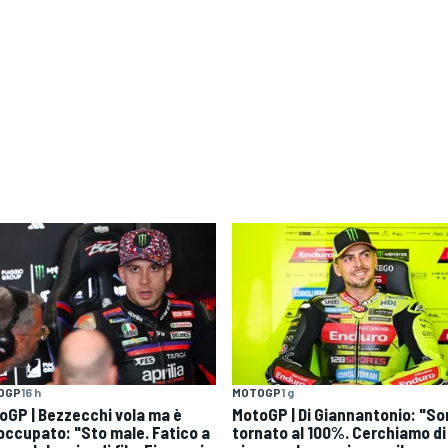
OGP
16 h
MOTOGP
1 g
oGP | Bezzecchi vola ma è
MotoGP | Di Giannantonio: "S
occupato: "Sto male. Fatico a
tornato al 100%. Cerchiamo di