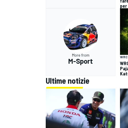
fare
per 
More from
WRC
M-Sport
WRC
Paja
Kat
Ultime notizie
RALLY