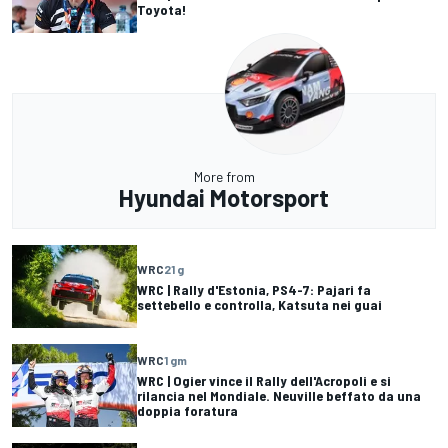
Toyota!
More from
Hyundai Motorsport
WRC
21 g
WRC | Rally d'Estonia, PS4-7: Pajari fa
settebello e controlla, Katsuta nei guai
WRC
1 gm
WRC | Ogier vince il Rally dell'Acropoli e si
rilancia nel Mondiale. Neuville beffato da una
doppia foratura