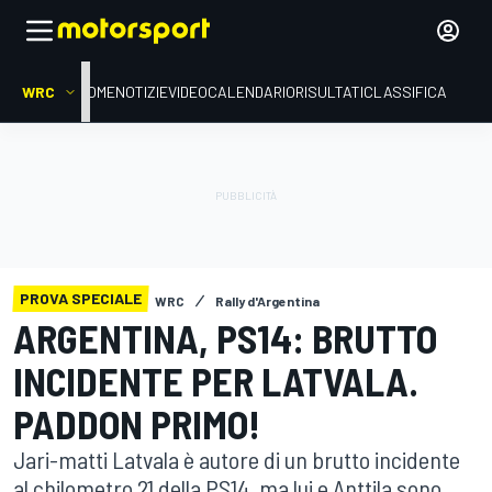
WRC
HOME
NOTIZIE
VIDEO
CALENDARIO
RISULTATI
CLASSIFICA
PROVA SPECIALE
WRC
Rally d'Argentina
ARGENTINA, PS14: BRUTTO
INCIDENTE PER LATVALA.
PADDON PRIMO!
Jari-matti Latvala è autore di un brutto incidente
al chilometro 21 della PS14, ma lui e Anttila sono