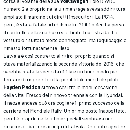
corsa al volante della sua
Volkswagen
Polo R WRC
numero 2 e proprio nelle ultime stage aveva addirittura
ampliato il margine sui diretti inseguitori. La PS14,
però, è stata fatale. Al chilometro 21 il finnico ha perso
il controllo della sua Polo ed è finito fuori strada. La
vettura è risultata molto danneggiata, ma l'equipaggio è
rimasto fortunatamente illeso.
Latvala è così costretto al ritiro, proprio quando si
stava materializzando la seconda vittoria del 2016, che
sarebbe stata la seconda di fila e un buon modo per
tentare di riaprire la lotta per il titolo mondiale piloti.
Hayden Paddon
si trova così tra le mani l'occasione
della vita. Fresco del rinnovo triennale con la Hyundai,
il neozelandese può ora cogliere il primo successo della
carriera nel Mondiale Rally. Un primo posto inaspettato,
perché proprio nelle ultime speciali sembrava non
riuscire a ribattere ai colpi di Latvala. Ora potrà gestire