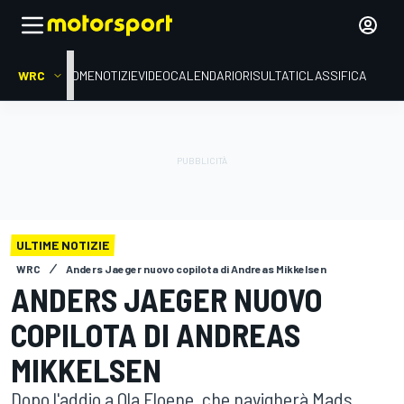
WRC
HOME
NOTIZIE
VIDEO
CALENDARIO
RISULTATI
CLASSIFICA
ULTIME NOTIZIE
WRC
Anders Jaeger nuovo copilota di Andreas Mikkelsen
ANDERS JAEGER NUOVO
COPILOTA DI ANDREAS
MIKKELSEN
Dopo l'addio a Ola Floene, che navigherà Mads