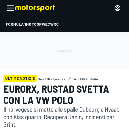
FORMULA 1
MOTOGP
WEC
WRC
ULTIME NOTIZIE
World Rallycross
World RX: Italia
EURORX, RUSTAD SVETTA
CON LA VW POLO
Il norvegese si mette alle spalle Dubourg e Hvaal,
con Kiss quarto. Recupera Janin, incidenti per
Grint.