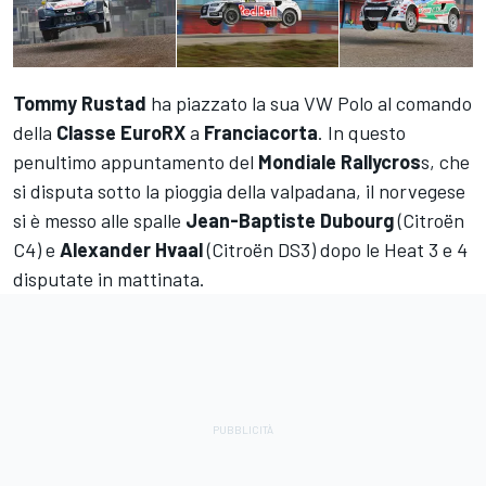
Tommy Rustad
ha piazzato la sua VW Polo al comando
della
Classe EuroRX
a
Franciacorta
. In questo
penultimo appuntamento del
Mondiale Rallycros
s, che
si disputa sotto la pioggia della valpadana, il norvegese
si è messo alle spalle
Jean-Baptiste Dubourg
(Citroën
C4) e
Alexander Hvaal
(Citroën DS3) dopo le Heat 3 e 4
disputate in mattinata.