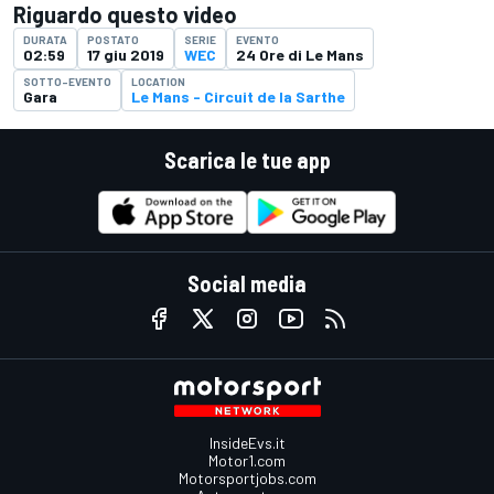
Riguardo questo video
DURATA
POSTATO
SERIE
EVENTO
02:59
17 giu 2019
WEC
24 Ore di Le Mans
SOTTO-EVENTO
LOCATION
Gara
Le Mans - Circuit de la Sarthe
Scarica le tue app
Social media
InsideEvs.it
Motor1.com
Motorsportjobs.com