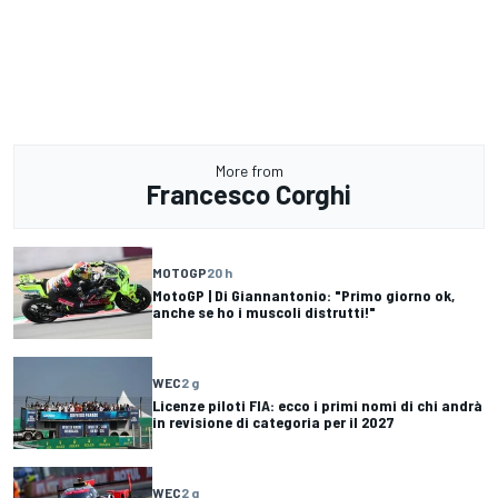
More from
Francesco Corghi
MOTOGP
20 h
MotoGP | Di Giannantonio: "Primo giorno ok,
anche se ho i muscoli distrutti!"
WEC
2 g
Licenze piloti FIA: ecco i primi nomi di chi andrà
in revisione di categoria per il 2027
WEC
2 g