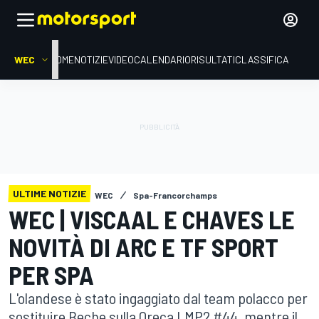
WEC
HOME
NOTIZIE
VIDEO
CALENDARIO
RISULTATI
CLASSIFICA
ULTIME NOTIZIE
WEC
Spa-Francorchamps
WEC | VISCAAL E CHAVES LE
NOVITÀ DI ARC E TF SPORT
PER SPA
L'olandese è stato ingaggiato dal team polacco per
sostituire Beche sulla Oreca LMP2 #44, mentre il