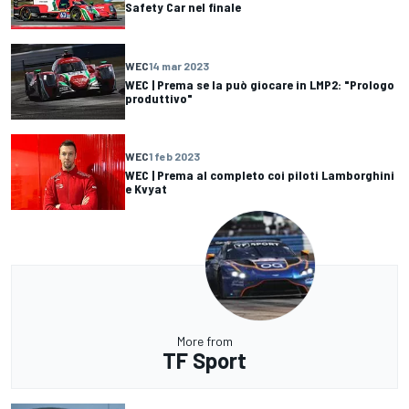
Safety Car nel finale
WEC
14 mar 2023
WEC | Prema se la può giocare in LMP2: "Prologo
produttivo"
WEC
1 feb 2023
WEC | Prema al completo coi piloti Lamborghini
e Kvyat
More from
TF Sport