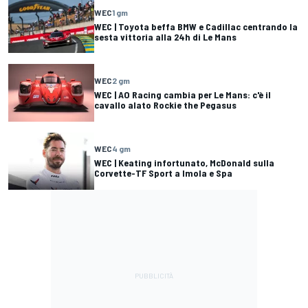
WEC
1 gm
WEC | Toyota beffa BMW e Cadillac centrando la
sesta vittoria alla 24h di Le Mans
WEC
2 gm
WEC | AO Racing cambia per Le Mans: c'è il
cavallo alato Rockie the Pegasus
WEC
4 gm
WEC | Keating infortunato, McDonald sulla
Corvette-TF Sport a Imola e Spa