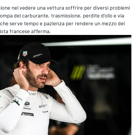
ione nel vedere una vettura soffrire per diversi problemi
mpa del carburante, trasmissione, perdite d'olio e via
za che serve tempo e pazienza per rendere un mezzo del
lota francese afferma.