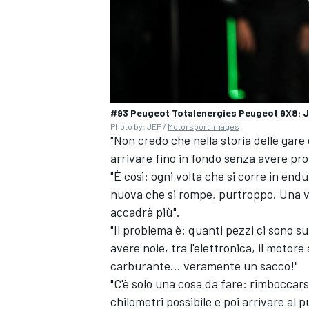
#93 Peugeot Totalenergies Peugeot 9X8: J
Photo by: JEP /
Motorsport Images
"Non credo che nella storia delle gare 
arrivare fino in fondo senza avere pro
"È così: ogni volta che si corre in en
nuova che si rompe, purtroppo. Una vo
accadrà più".
"Il problema è: quanti pezzi ci sono 
avere noie, tra l'elettronica, il motore
ENDURANCE/GT
carburante... veramente un sacco!"
"C'è solo una cosa da fare: rimboccars
chilometri possibile e poi arrivare al 