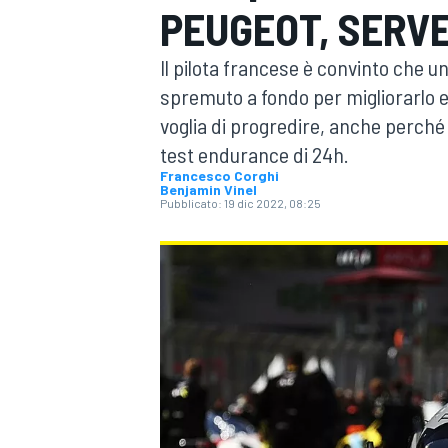
PEUGEOT, SERV
MOTOGP
WEC
Il pilota francese è convinto che 
spremuto a fondo per migliorarlo e
voglia di progredire, anche perché
test endurance di 24h.
Francesco Corghi
Benjamin Vinel
Pubblicato:
19 dic 2022, 08:25
WRC