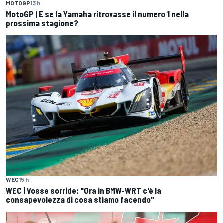
MOTOGP
13 h
MotoGP | E se la Yamaha ritrovasse il numero 1 nella
prossima stagione?
WEC
15 h
WEC | Vosse sorride: "Ora in BMW-WRT c'è la
consapevolezza di cosa stiamo facendo"