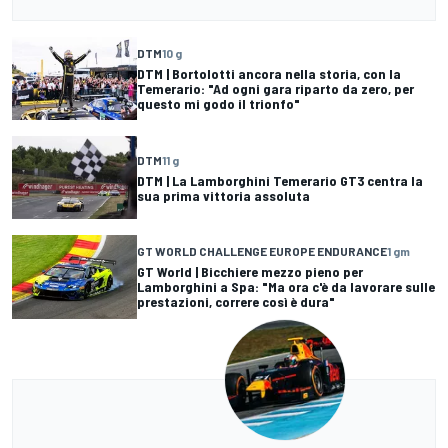
DTM
10 g
DTM | Bortolotti ancora nella storia, con la
Temerario: "Ad ogni gara riparto da zero, per
questo mi godo il trionfo"
DTM
11 g
DTM | La Lamborghini Temerario GT3 centra la
sua prima vittoria assoluta
GT WORLD CHALLENGE EUROPE ENDURANCE
1 gm
GT World | Bicchiere mezzo pieno per
Lamborghini a Spa: "Ma ora c'è da lavorare sulle
prestazioni, correre così è dura"