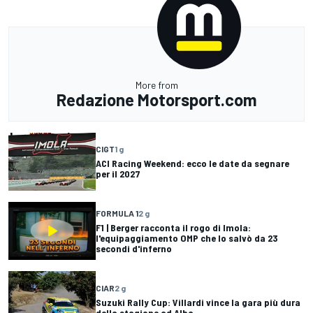
More from
Redazione Motorsport.com
CIGT
1 g
ACI Racing Weekend: ecco le date da segnare
per il 2027
FORMULA 1
2 g
F1 | Berger racconta il rogo di Imola:
l'equipaggiamento OMP che lo salvò da 23
secondi d'inferno
CIAR
2 g
Suzuki Rally Cup: Villardi vince la gara più dura
della stagione ad Alba