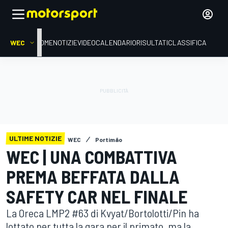
WEC
HOME
NOTIZIE
VIDEO
CALENDARIO
RISULTATI
CLASSIFICA
ULTIME NOTIZIE
WEC
Portimão
WEC | UNA COMBATTIVA
PREMA BEFFATA DALLA
SAFETY CAR NEL FINALE
La Oreca LMP2 #63 di Kvyat/Bortolotti/Pin ha
lottato per tutta la gara per il primato, ma la