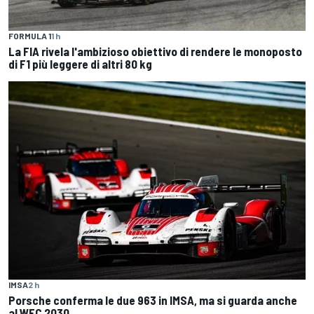
FORMULA 1
1 h
La FIA rivela l'ambizioso obiettivo di rendere le monoposto
di F1 più leggere di altri 80 kg
IMSA
2 h
Porsche conferma le due 963 in IMSA, ma si guarda anche
al WEC 2030