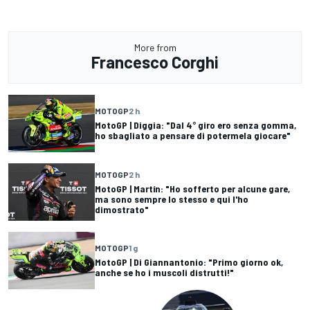
More from
Francesco Corghi
MOTOGP
2 h
MotoGP | Diggia: "Dal 4° giro ero senza gomma,
ho sbagliato a pensare di potermela giocare"
MOTOGP
2 h
MotoGP | Martín: "Ho sofferto per alcune gare,
ma sono sempre lo stesso e qui l'ho
dimostrato"
MOTOGP
1 g
MotoGP | Di Giannantonio: "Primo giorno ok,
anche se ho i muscoli distrutti!"