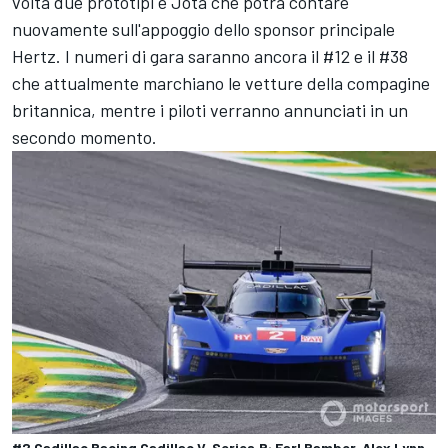
volta due prototipi e Jota che potrà contare
nuovamente sull'appoggio dello sponsor principale
Hertz. I numeri di gara saranno ancora il #12 e il #38
che attualmente marchiano le vetture della compagine
britannica, mentre i piloti verranno annunciati in un
secondo momento.
#2 Cadillac Racing Cadillac V-Series.R: Earl Bamber, Alex Lynn