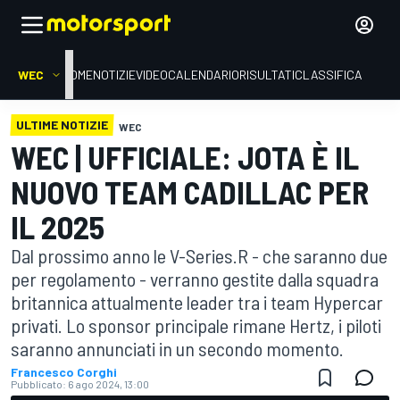
WEC
HOME
NOTIZIE
VIDEO
CALENDARIO
RISULTATI
CLASSIFICA
ULTIME NOTIZIE
WEC
WEC | UFFICIALE: JOTA È IL
NUOVO TEAM CADILLAC PER
IL 2025
Dal prossimo anno le V-Series.R - che saranno due
per regolamento - verranno gestite dalla squadra
britannica attualmente leader tra i team Hypercar
privati. Lo sponsor principale rimane Hertz, i piloti
saranno annunciati in un secondo momento.
Francesco Corghi
Pubblicato:
6 ago 2024, 13:00