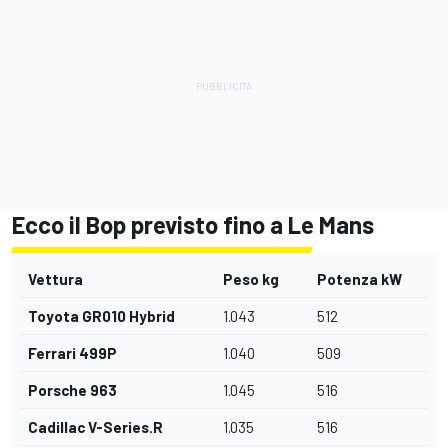
Ecco il Bop previsto fino a Le Mans
Vettura
Peso kg
Potenza kW
Toyota GR010 Hybrid
1.043
512
Ferrari 499P
1.040
509
Porsche 963
1.045
516
Cadillac V-Series.R
1.035
516