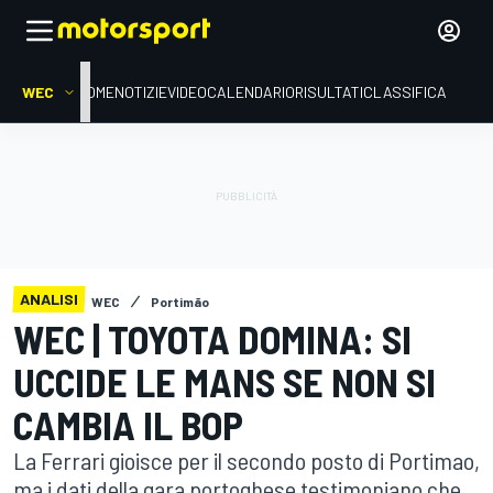
WEC
HOME
NOTIZIE
VIDEO
CALENDARIO
RISULTATI
CLASSIFICA
ANALISI
WEC
Portimão
WEC | TOYOTA DOMINA: SI
UCCIDE LE MANS SE NON SI
CAMBIA IL BOP
La Ferrari gioisce per il secondo posto di Portimao,
ma i dati della gara portoghese testimoniano che