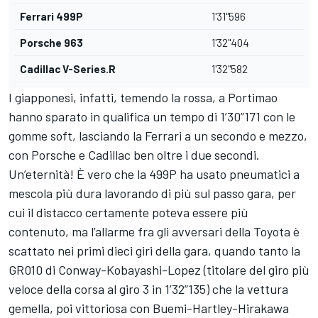
Ferrari 499P
1'31"596
Porsche 963
1'32"404
Cadillac V-Series.R
1'32"582
I giapponesi, infatti, temendo la rossa, a Portimao
hanno sparato in qualifica un tempo di 1’30”171 con le
gomme soft, lasciando la Ferrari a un secondo e mezzo,
con Porsche e Cadillac ben oltre i due secondi.
Un’eternità! È vero che la 499P ha usato pneumatici a
mescola più dura lavorando di più sul passo gara, per
cui il distacco certamente poteva essere più
contenuto, ma l’allarme fra gli avversari della Toyota è
scattato nei primi dieci giri della gara, quando tanto la
GR010 di Conway-Kobayashi-Lopez (titolare del giro più
veloce della corsa al giro 3 in 1’32”135) che la vettura
gemella, poi vittoriosa con Buemi-Hartley-Hirakawa