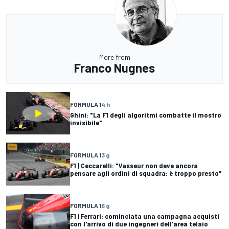
More from
Franco Nugnes
FORMULA 1
4 h
Ghini: "La F1 degli algoritmi combatte il mostro
invisibile"
FORMULA 1
3 g
F1 | Ceccarelli: "Vasseur non deve ancora
pensare agli ordini di squadra: è troppo presto"
FORMULA 1
6 g
F1 | Ferrari: cominciata una campagna acquisti
con l'arrivo di due ingegneri dell'area telaio