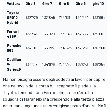
Vettura
Giro 6
Giro 7
Giro 8
Giro 9
giro 10
Toyota
GR010
1'32"729
1'32"845
1'33"131
1'34"364
1'33"964
Hybrid
Ferrari
1'33"948
1'33"829
1'33"946
1'34"227
1'35"681
499P
Porsche
1'34"111
1'35"195
1'34"523
1'34"793
1'36"268
963
Cadillac
V-
1'34"318
1'34"979
1'34"725
1'35"073
1'36"254
Series.R
Ma non bisogna essere degli addetti ai lavori per capire
che nell’avvio della corsa è… scappato il piede alla
Toyota, temendo una Ferrari che… non c’era. La
squadra di Maranello sta crescendo e alla terza piazza
americana, aggiunge un prestigioso posto d’onore. Ma il