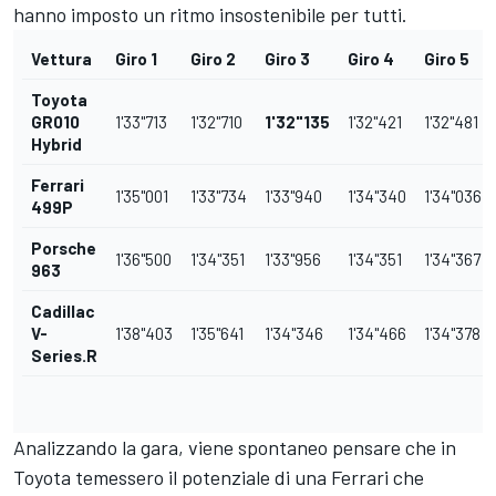
hanno imposto un ritmo insostenibile per tutti.
Vettura
Giro 1
Giro 2
Giro 3
Giro 4
Giro 5
Toyota
GR010
1'33"713
1'32"710
1'32"135
1'32"421
1'32"481
Hybrid
Ferrari
1'35"001
1'33"734
1'33"940
1'34"340
1'34"036
499P
Porsche
1'36"500
1'34"351
1'33"956
1'34"351
1'34"367
963
Cadillac
V-
1'38"403
1'35"641
1'34"346
1'34"466
1'34"378
Series.R
Analizzando la gara, viene spontaneo pensare che in
Toyota temessero il potenziale di una Ferrari che