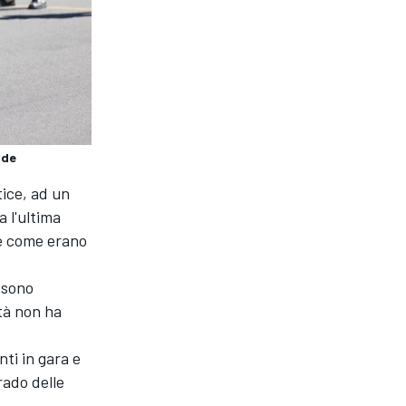
nde
tice, ad un
a l'ultima
se come erano
 sono
tà non ha
ti in gara e
rado delle