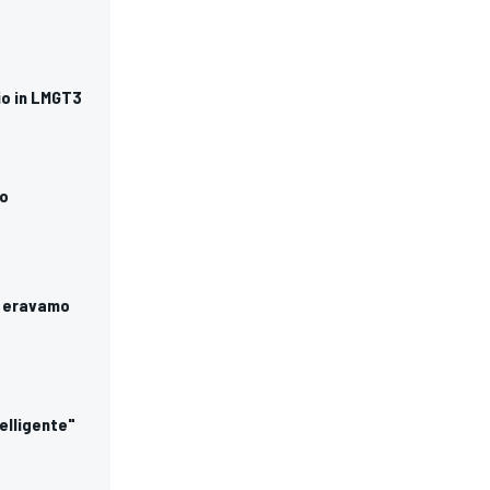
io in LMGT3
no
e eravamo
telligente"