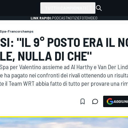
TUTTI I CAMPIONATI
LINK RAPIDI:
PODCAST
NOTIZIE
FOTO
VIDEO
Spa-Francorchamps
SI: "IL 9° POSTO ERA IL 
LE, NULLA DI CHE"
 a Spa per Valentino assieme ad Al Harthy e Van Der Li
e ha pagato nei confronti dei rivali ottenendo un risult
 il Team WRT abbia fatto di tutto per provare una rimo
AGGIUNG