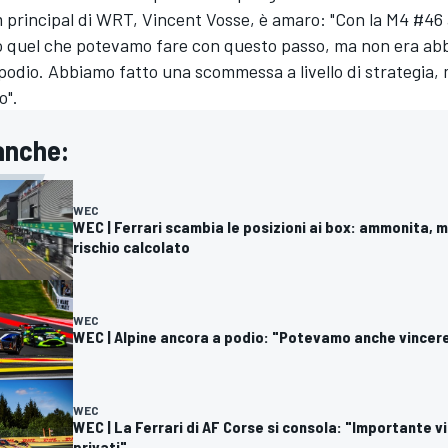
m principal di WRT, Vincent Vosse, è amaro: "Con la M4 #4
 quel che potevamo fare con questo passo, ma non era ab
l podio. Abbiamo fatto una scommessa a livello di strategia
o".
anche:
WEC
WEC | Ferrari scambia le posizioni ai box: ammonita, m
rischio calcolato
WEC
WEC | Alpine ancora a podio: "Potevamo anche vincer
WEC
WEC | La Ferrari di AF Corse si consola: "Importante vit
privati"