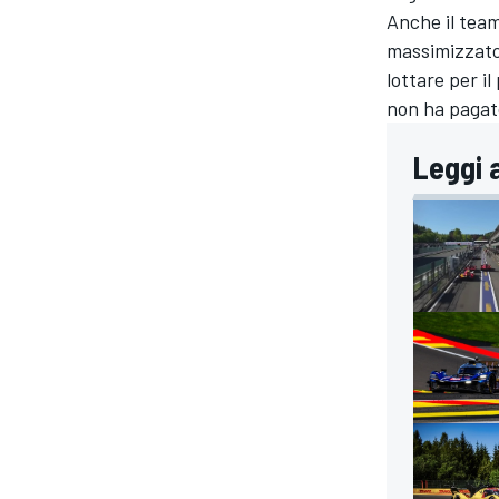
Anche il tea
massimizzato
lottare per i
non ha pagat
Leggi 
RALLY