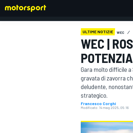
ULTIME NOTIZIE
WEC
WEC | ROS
FORMULA 1
POTENZIA
Gara molto difficile
gravata di zavorra ch
deludente, nonostante
strategico.
Francesco Corghi
Modificato:
14 mag 2025, 05:16