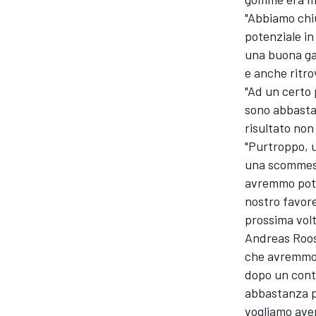
"Abbiamo chiu
potenziale in
una buona ga
e anche ritrov
"Ad un certo 
sono abbastan
risultato non 
"Purtroppo, u
una scommessa
avremmo potu
nostro favore
prossima volt
Andreas Roos
che avremmo v
MONOMARCA
dopo un cont
abbastanza pe
vogliamo aver