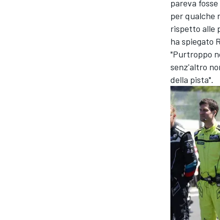
pareva fosse 
per qualche 
rispetto alle
ha spiegato R
"Purtroppo no
senz'altro no
della pista".