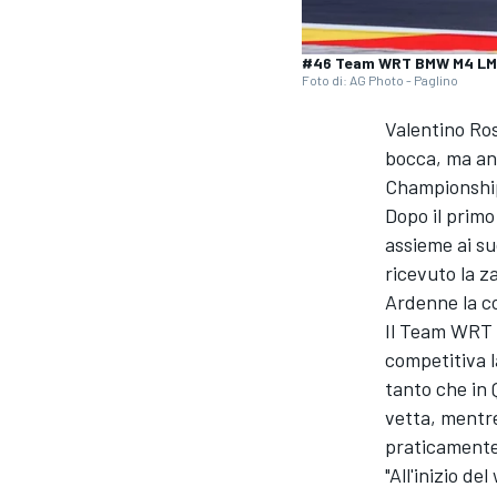
#46 Team WRT BMW M4 LMGT3
Foto di: AG Photo - Paglino
Valentino Ros
bocca, ma an
Championship 
Dopo il primo
assieme ai su
ricevuto la z
Ardenne la co
Il Team WRT c
competitiva 
tanto che in 
vetta, mentre
praticamente
MONOPOSTO
"All'inizio d