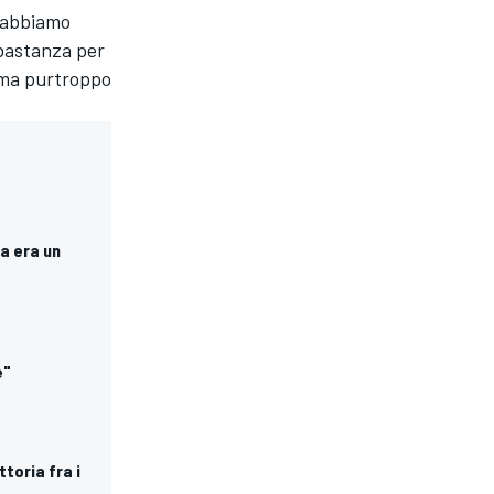
6 abbiamo
bastanza per
, ma purtroppo
a era un
e"
toria fra i