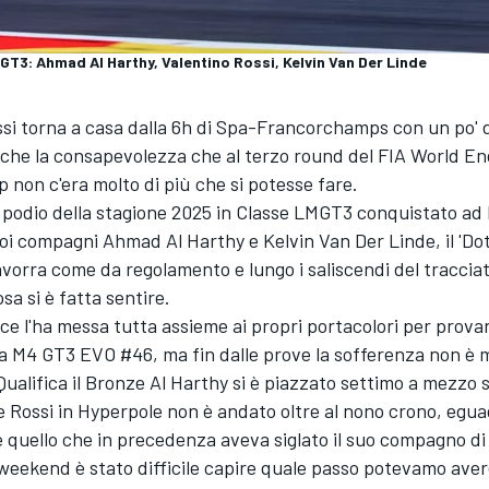
: Ahmad Al Harthy, Valentino Rossi, Kelvin Van Der Linde
si torna a casa dalla 6h di Spa-Francorchamps con un po' 
che la consapevolezza che al terzo round del FIA World E
non c'era molto di più che si potesse fare.
 podio della stagione 2025 in Classe LMGT3 conquistato ad
oi compagni Ahmad Al Harthy e Kelvin Van Der Linde, il 'Dot
avorra come da regolamento e lungo i saliscendi del tracciat
sa si è fatta sentire.
e l'ha messa tutta assieme ai propri portacolori per prova
la M4 GT3 EVO #46, ma fin dalle prove la sofferenza non è
Qualifica il Bronze Al Harthy si è piazzato settimo a mezzo 
 Rossi in Hyperpole non è andato oltre al nono crono, egua
 quello che in precedenza aveva siglato il suo compagno di
el weekend è stato difficile capire quale passo potevamo ave