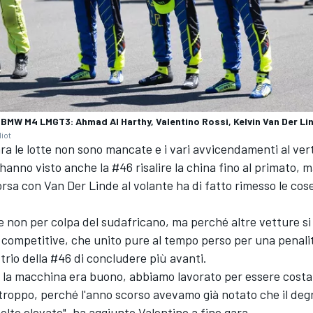
MW M4 LMGT3: Ahmad Al Harthy, Valentino Rossi, Kelvin Van Der Li
liot
ra le lotte non sono mancate e i vari avvicendamenti al ver
hanno visto anche la #46 risalire la china fino al primato, m
orsa con Van Der Linde al volante ha di fatto rimesso le co
 non per colpa del sudafricano, ma perché altre vetture si
 competitive, che unito pure al tempo perso per una penali
trio della #46 di concludere più avanti.
on la macchina era buono, abbiamo lavorato per essere costan
roppo, perché l'anno scorso avevamo già notato che il deg
to elevato", ha aggiunto Valentino a fine gara.