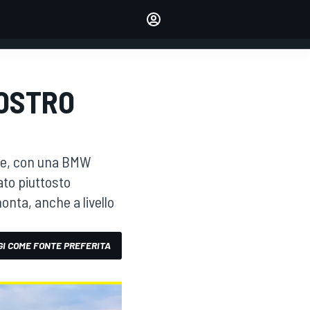
dei tuoi piloti preferiti
Fai sentire la tua voce
commentando l'articolo
ACCEDI
EDIZIONE
NOSTRO
ITALIA
nde, con una BMW
ato piuttosto
nta, anche a livello
I COME FONTE PREFERITA