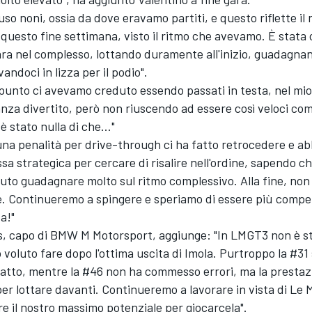
so noni, ossia da dove eravamo partiti, e questo riflette il 
 questo fine settimana, visto il ritmo che avevamo. È stat
ra nel complesso, lottando duramente all'inizio, guadagnan
andoci in lizza per il podio".
punto ci avevamo creduto essendo passati in testa, nel mio
za divertito, però non riuscendo ad essere così veloci come g
è stato nulla di che..."
na penalità per drive-through ci ha fatto retrocedere e a
 strategica per cercare di risalire nell'ordine, sapendo c
to guadagnare molto sul ritmo complessivo. Alla fine, non
. Continueremo a spingere e speriamo di essere più competi
a!"
, capo di BMW M Motorsport, aggiunge: "In LMGT3 non è st
oluto fare dopo l'ottima uscita di Imola. Purtroppo la #31 s
atto, mentre la #46 non ha commesso errori, ma la prestaz
r lottare davanti. Continueremo a lavorare in vista di Le 
e il nostro massimo potenziale per giocarcela".