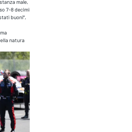
astanza male,
so 7-8 decimi
stati buoni",
 ma
della natura