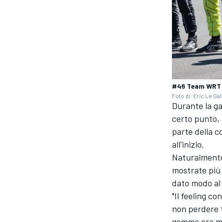
#46 Team WRT B
Foto di: Eric Le Gal
Durante la ga
certo punto, 
parte della c
all'inizio.
Naturalmente
mostrate più
ENDURANCE/GT
dato modo al 
"Il feeling c
non perdere t
gomme era mol