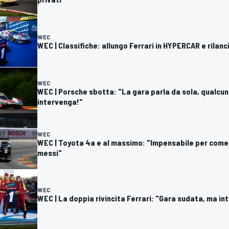
WEC
WEC | Classifiche: allungo Ferrari in HYPERCAR e rilanc
WEC
WEC | Porsche sbotta: "La gara parla da sola, qualcu
intervenga!"
WEC
WEC | Toyota 4a e al massimo: "Impensabile per com
messi"
WEC
WEC | La doppia rivincita Ferrari: "Gara sudata, ma in