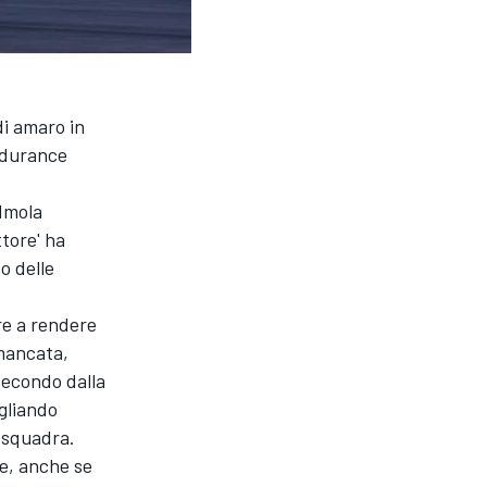
di amaro in
ndurance
 Imola
tore' ha
o delle
re a rendere
 mancata,
secondo dalla
gliando
 squadra.
re, anche se