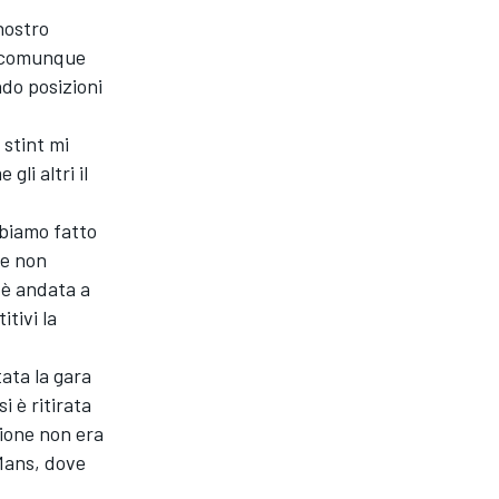
nostro
a comunque
do posizioni
 stint mi
li altri il
bbiamo fatto
he non
 è andata a
tivi la
ata la gara
i è ritirata
ione non era
Mans, dove