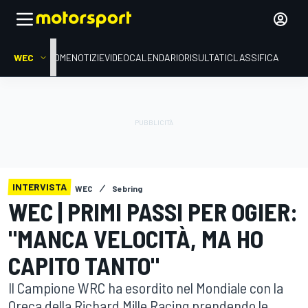
WEC
HOME
NOTIZIE
VIDEO
CALENDARIO
RISULTATI
CLASSIFICA
INTERVISTA
WEC
Sebring
WEC | PRIMI PASSI PER OGIER:
"MANCA VELOCITÀ, MA HO
CAPITO TANTO"
Il Campione WRC ha esordito nel Mondiale con la
Oreca della Richard Mille Racing prendendo le