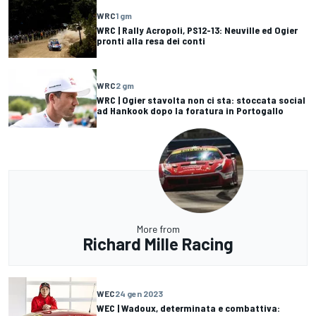
WRC
1 gm
WRC | Rally Acropoli, PS12-13: Neuville ed Ogier
pronti alla resa dei conti
WRC
2 gm
WRC | Ogier stavolta non ci sta: stoccata social
ad Hankook dopo la foratura in Portogallo
More from
Richard Mille Racing
WEC
24 gen 2023
WEC | Wadoux, determinata e combattiva: