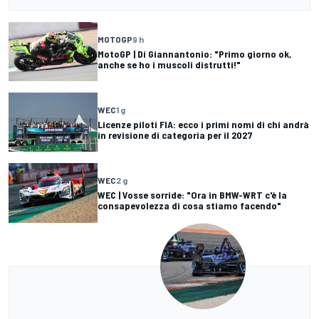
MOTOGP
9 h
MotoGP | Di Giannantonio: "Primo giorno ok,
anche se ho i muscoli distrutti!"
WEC
1 g
Licenze piloti FIA: ecco i primi nomi di chi andrà
in revisione di categoria per il 2027
WEC
2 g
WEC | Vosse sorride: "Ora in BMW-WRT c'è la
consapevolezza di cosa stiamo facendo"