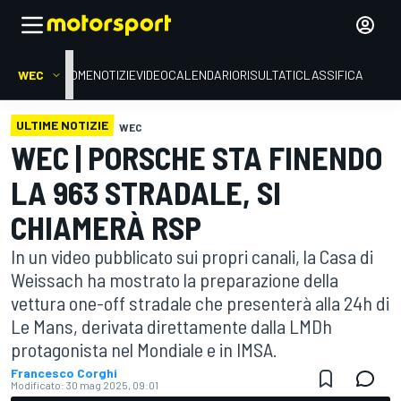
WEC
HOME
NOTIZIE
VIDEO
CALENDARIO
RISULTATI
CLASSIFICA
ULTIME NOTIZIE
WEC
WEC | PORSCHE STA FINENDO
LA 963 STRADALE, SI
CHIAMERÀ RSP
In un video pubblicato sui propri canali, la Casa di
Weissach ha mostrato la preparazione della
vettura one-off stradale che presenterà alla 24h di
Le Mans, derivata direttamente dalla LMDh
protagonista nel Mondiale e in IMSA.
Francesco Corghi
Modificato:
30 mag 2025, 09:01