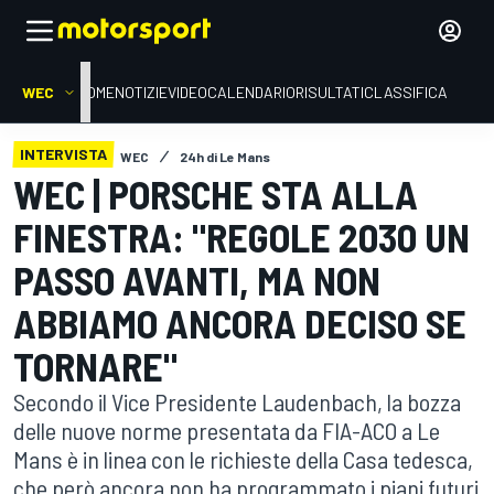
WEC
HOME
NOTIZIE
VIDEO
CALENDARIO
RISULTATI
CLASSIFICA
INTERVISTA
WEC
24h di Le Mans
WEC | PORSCHE STA ALLA
FINESTRA: "REGOLE 2030 UN
PASSO AVANTI, MA NON
ABBIAMO ANCORA DECISO SE
TORNARE"
Secondo il Vice Presidente Laudenbach, la bozza
delle nuove norme presentata da FIA-ACO a Le
Mans è in linea con le richieste della Casa tedesca,
che però ancora non ha programmato i piani futuri