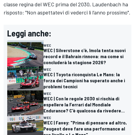
classe regina del WEC prima del 2030, Laudenbach ha
risposto: "Non aspettatevi di vederci lì l’anno prossimo".
Leggi anche:
WEC
WEC | Silverstone c'è, Imola tenta nuovi
record e il Bahrain rinnova: ma come si
concluderà la stagione 2026?
WEC
WEC | Toyota riconquista Le Mans: la
forza dei Campioni ha superato anche i
problemi tecnici
WEC
WEC | Con le regole 2030 si rischia di
espellere la Ferrari dal Mondiale
Endurance? C'è qualcosa da rivedere...
WEC
WEC | Favey: "Prima di pensare ad altro,
Peugeot deve fare una performance al
suo livello a Le Mans"