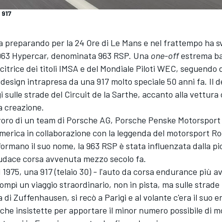
 917
a preparando per la 24 Ore di Le Mans e nel frattempo ha s
a 963 Hypercar, denominata 963 RSP. Una
one-off
estrema ba
itrice dei titoli IMSA e del Mondiale Piloti WEC, seguendo d
 design intrapresa da una 917 molto speciale 50 anni fa. Il 
 sulle strade del Circuit de la Sarthe, accanto alla vettura
ua creazione.
avoro di un team di Porsche AG, Porsche Penske Motorsport
merica in collaborazione con la leggenda del motorsport R
i formano il suo nome, la 963 RSP è stata influenzata dalla pi
audace corsa avvenuta mezzo secolo fa.
el 1975, una 917 (telaio 30) - l'auto da corsa endurance più 
compì un viaggio straordinario, non in pista, ma sulle strade
a di Zuffenhausen, si recò a Parigi e al volante c'era il suo 
 che insistette per apportare il minor numero possibile di m