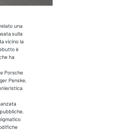
velato una
sata sulla
a vicino la
debutto è
 che ha
 e Porsche
oger Penske,
onieristica
avanzata
 pubbliche.
enigmatico
odifiche