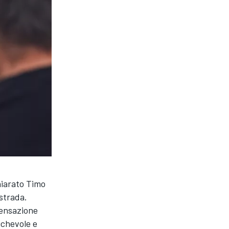
hiarato Timo
 strada.
sensazione
ichevole e