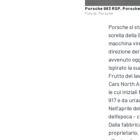
Porsche 963 RSP, Porsche
Foto di: Porsche
Porsche si st
sorella dell
macchina vinc
direzione del
avvenuto oggi
ispirato la s
Frutto del l
Cars North A
le cui inizial
917 e da un'
Nell'aprile d
dell'epoca - 
Dalla fabbric
proprietario,
MONOPOSTO