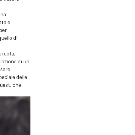
una
ata e
 per
uello di
aruota,
llazione di un
ssere
eciale delle
Ouest, che