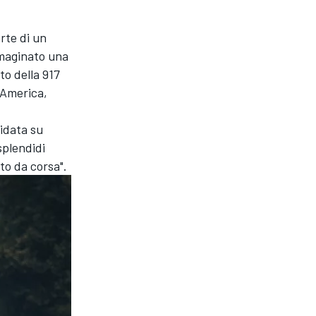
rte di un
mmaginato una
tto della 917
 America,
uidata su
splendidi
to da corsa".