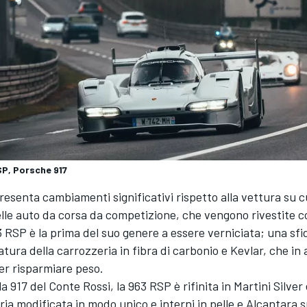
P, Porsche 917
esenta cambiamenti significativi rispetto alla vettura su cu
lle auto da corsa da competizione, che vengono rivestite co
63 RSP è la prima del suo genere a essere verniciata; una sfi
atura della carrozzeria in fibra di carbonio e Kevlar, che in 
per risparmiare peso.
la 917 del Conte Rossi, la 963 RSP è rifinita in Martini Silve
ia modificata in modo unico e interni in pelle e Alcantara 