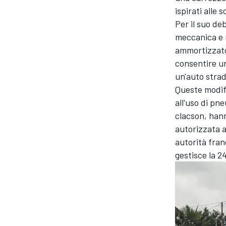
ispirati alle 
Per il suo de
meccanica e u
ammortizzator
consentire un
un'auto strad
Queste modifi
all'uso di pn
clacson, hann
autorizzata a
autorità fran
gestisce la 2
RALLY