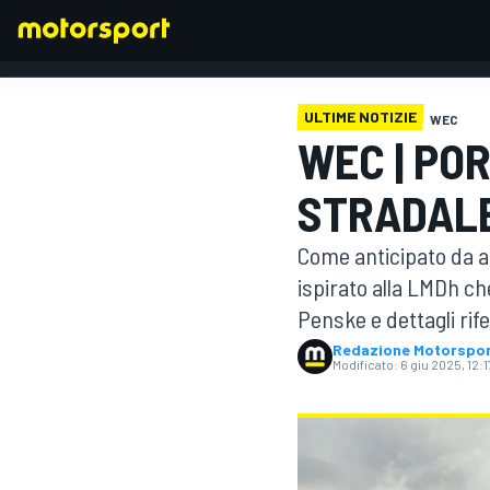
ULTIME NOTIZIE
WEC
WEC | PO
FORMULA 1
STRADALE
Come anticipato da al
ispirato alla LMDh ch
Penske e dettagli rifer
Redazione Motorspo
Modificato:
6 giu 2025, 12:1