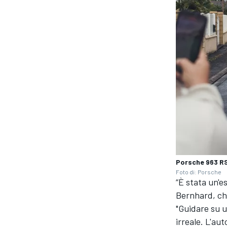
Porsche 963 R
Foto di: Porsche
“È stata un'e
Bernhard, che
"Guidare su 
irreale. L'au