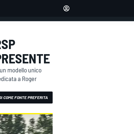
dei tuoi piloti preferiti
Fai sentire la tua voce
commentando l'articolo
ACCEDI
EDIZIONE
RSP
ITALIA
 PRESENTE
 un modello unico
edicata a Roger
I COME FONTE PREFERITA