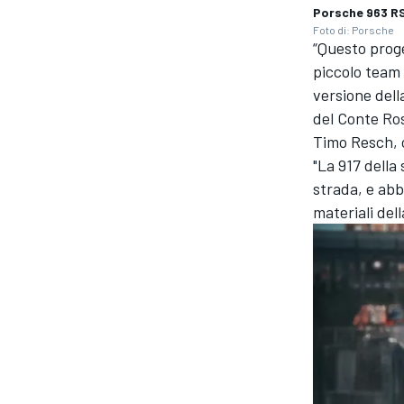
Porsche 963 R
Foto di: Porsche
“Questo proge
piccolo team
versione della
del Conte Ros
Timo Resch, c
"La 917 della
strada, e abb
materiali del
ENDURANCE/GT