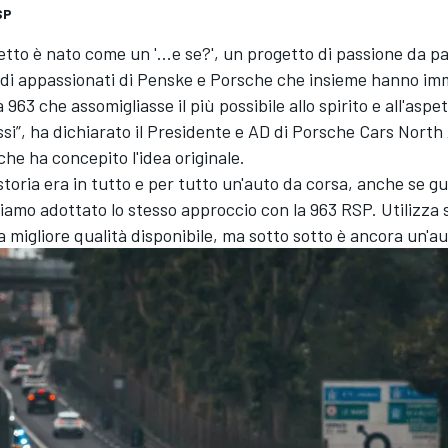
SP
tto è nato come un '...e se?', un progetto di passione da pa
 di appassionati di Penske e Porsche che insieme hanno i
 963 che assomigliasse il più possibile allo spirito e all'aspe
si”, ha dichiarato il Presidente e AD di Porsche Cars North
he ha concepito l'idea originale.
 storia era in tutto e per tutto un'auto da corsa, anche se g
iamo adottato lo stesso approccio con la 963 RSP. Utilizza 
la migliore qualità disponibile, ma sotto sotto è ancora un'au