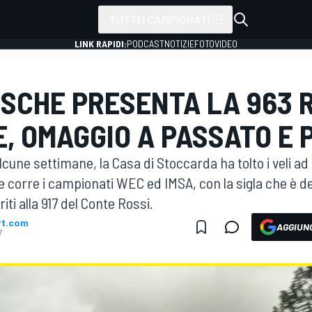
TUTTI I CAMPIONATI
LINK RAPIDI:
PODCAST
NOTIZIE
FOTO
VIDEO
RSCHE PRESENTA LA 963 
, OMAGGIO A PASSATO E
cune settimane, la Casa di Stoccarda ha tolto i veli ad
e corre i campionati WEC ed IMSA, con la sigla che è d
iti alla 917 del Conte Rossi.
rt.com
AGGIUNG
7