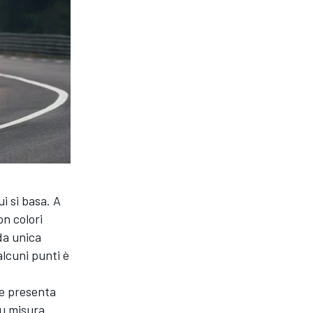
i si basa. A
n colori
da unica
alcuni punti è
r e presenta
su misura