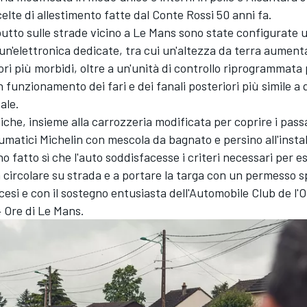
scelte di allestimento fatte dal Conte Rossi 50 anni fa.
butto sulle strade vicino a Le Mans sono state configurate 
n'elettronica dedicate, tra cui un'altezza da terra aument
i più morbidi, oltre a un'unità di controllo riprogrammata
 funzionamento dei fari e dei fanali posteriori più simile a q
ale.
che, insieme alla carrozzeria modificata per coprire i pass
eumatici Michelin con mescola da bagnato e persino all'insta
o fatto sì che l'auto soddisfacesse i criteri necessari per e
 circolare su strada e a portare la targa con un permesso sp
cesi e con il sostegno entusiasta dell'Automobile Club de l'
4 Ore di Le Mans.