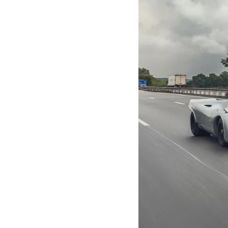
MOTOGP
WEC
WRC