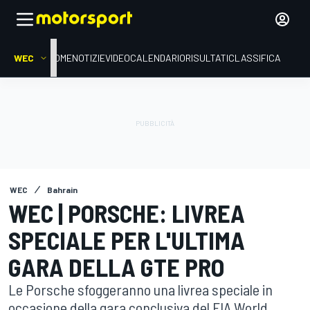
WEC
HOME
NOTIZIE
VIDEO
CALENDARIO
RISULTATI
CLASSIFICA
WEC
Bahrain
WEC | PORSCHE: LIVREA
SPECIALE PER L'ULTIMA
GARA DELLA GTE PRO
Le Porsche sfoggeranno una livrea speciale in
occasione della gara conclusiva del FIA World