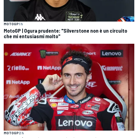
MOTOGP
1 h
MotoGP | Ogura prudente: "Silverstone non è un circuito
che mi entusiasmi molto"
MOTOGP
2 h