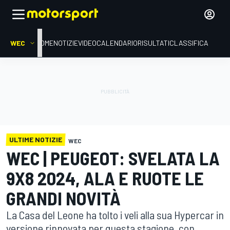
WEC
HOME
NOTIZIE
VIDEO
CALENDARIO
RISULTATI
CLASSIFICA
ULTIME NOTIZIE
WEC
WEC | PEUGEOT: SVELATA LA
9X8 2024, ALA E RUOTE LE
GRANDI NOVITÀ
La Casa del Leone ha tolto i veli alla sua Hypercar in
versione rinnovata per questa stagione, con