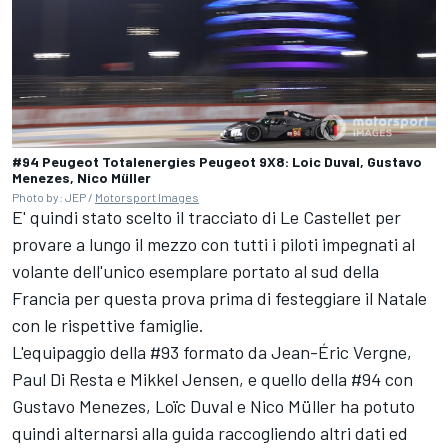
#94 Peugeot Totalenergies Peugeot 9X8: Loic Duval, Gustavo
Menezes, Nico Müller
Photo by: JEP /
Motorsport Images
E' quindi stato scelto il tracciato di Le Castellet per
provare a lungo il mezzo con tutti i piloti impegnati al
volante dell'unico esemplare portato al sud della
Francia per questa prova prima di festeggiare il Natale
con le rispettive famiglie.
L'equipaggio della #93 formato da
Jean-Éric Vergne
,
Paul Di Resta
e Mikkel Jensen, e quello della #94 con
Gustavo Menezes
,
Loïc Duval
e Nico Müller ha potuto
quindi alternarsi alla guida raccogliendo altri dati ed