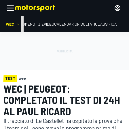
WEC
HOME
NOTIZIE
VIDEO
CALENDARIO
RISULTATI
CLASSIFICA
TEST
WEC
WEC | PEUGEOT:
COMPLETATO IL TEST DI 24H
AL PAUL RICARD
Il tracciato di Le Castellet ha ospitato la prova che
il team del Leone aveva in programma prima di