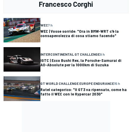
Francesco Corghi
WEC
7 h
WEC | Vosse sorride: "Ora in BMW-WRT c'è la
consapevolezza di cosa stiamo facendo"
INTERCONTINENTAL GT CHALLENGE
9 h
IGTC | Ecco Bushi Rex, la Porsche-Samurai di
AO-Absolute per la 1000km di Suzuka
GT WORLD CHALLENGE EUROPE ENDURANCE
15 h
Ratel categorico: "Il GT3 va ripensato, come ha
fatto il WEC con le Hypercar 2030"