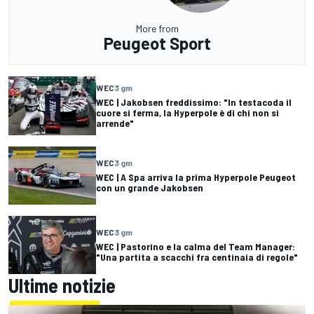
More from
Peugeot Sport
WEC
3 gm
WEC | Jakobsen freddissimo: "In testacoda il
cuore si ferma, la Hyperpole è di chi non si
arrende"
WEC
3 gm
WEC | A Spa arriva la prima Hyperpole Peugeot
con un grande Jakobsen
WEC
3 gm
WEC | Pastorino e la calma del Team Manager:
"Una partita a scacchi fra centinaia di regole"
Ultime notizie