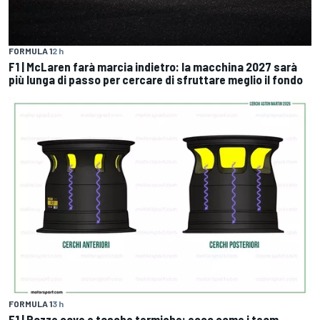
FORMULA 1
2 h
F1 | McLaren farà marcia indietro: la macchina 2027 sarà
più lunga di passo per cercare di sfruttare meglio il fondo
FORMULA 1
3 h
F1 | Razze cave e tasche termiche: ecco come i team