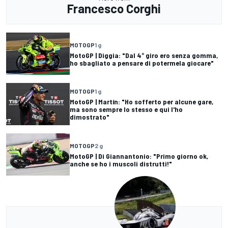
Francesco Corghi
MOTOGP
1 g
MotoGP | Diggia: "Dal 4° giro ero senza gomma,
ho sbagliato a pensare di potermela giocare"
MOTOGP
1 g
MotoGP | Martín: "Ho sofferto per alcune gare,
ma sono sempre lo stesso e qui l'ho
dimostrato"
MOTOGP
2 g
MotoGP | Di Giannantonio: "Primo giorno ok,
anche se ho i muscoli distrutti!"