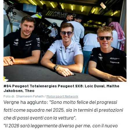
#94 Peugeot Totalenergies Peugeot 9X8: Loic Duval, Malthe
Jakobsen, Theo
Foto di: Shameem Fahath /
Motorsport Network
Vergne ha aggiunto:
"Sono molto felice dei progressi
fatti come squadra nel 2025, sia in termini di prestazioni
che di passi avanti con la vettura".
"Il 2026 sarà leggermente diverso per me, con il nuovo