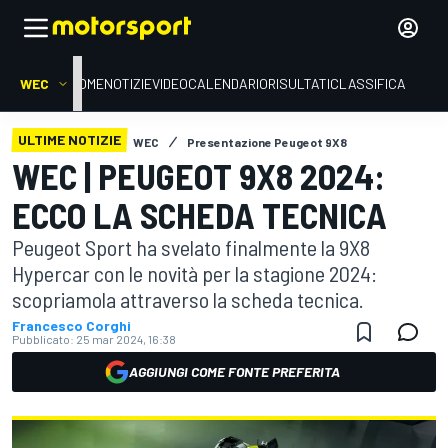
WEC
HOME
NOTIZIE
VIDEO
CALENDARIO
RISULTATI
CLASSIFICA
ULTIME NOTIZIE
WEC
Presentazione Peugeot 9X8
WEC | PEUGEOT 9X8 2024:
ECCO LA SCHEDA TECNICA
Peugeot Sport ha svelato finalmente la 9X8
Hypercar con le novità per la stagione 2024:
scopriamola attraverso la scheda tecnica.
Francesco Corghi
Pubblicato:
25 mar 2024, 16:38
AGGIUNGI COME FONTE PREFERITA