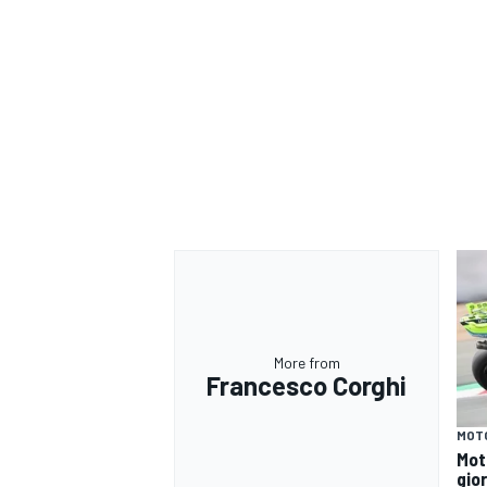
More from
Francesco Corghi
MONOMARCA
MOT
Mot
gio