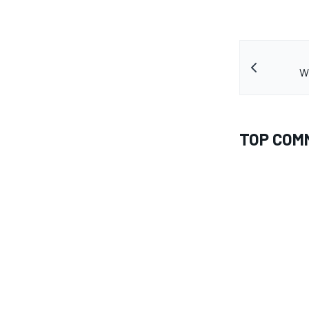
WE
TOP COM
ENDURANCE/GT