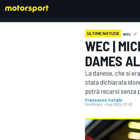
ULTIME NOTIZIE
WEC
WEC | MI
FORMULA 1
DAMES AL
La danese, che si era
stata dichiarata ido
potrà recarsi senza p
Francesco Corghi
Modificato:
4 lug 2025, 07:03