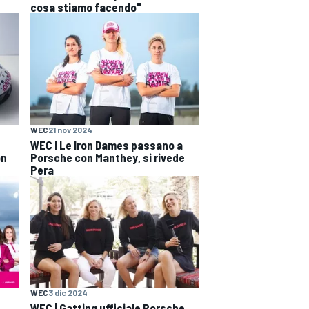
cosa stiamo facendo"
WEC
21 nov 2024
WEC | Le Iron Dames passano a
on
Porsche con Manthey, si rivede
Pera
WEC
3 dic 2024
WEC | Gatting ufficiale Porsche