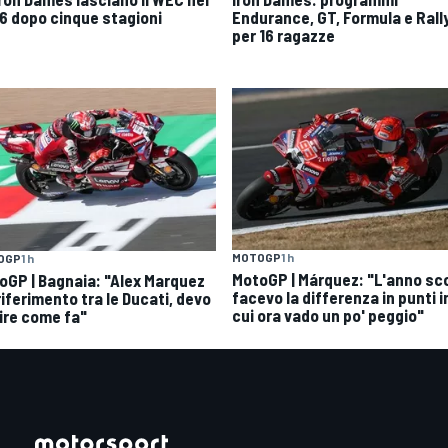
6 dopo cinque stagioni
Endurance, GT, Formula e Rall
per 16 ragazze
MOTOGP
1 h
OGP
1 h
MotoGP | Márquez: "L'anno sc
oGP | Bagnaia: "Alex Marquez
facevo la differenza in punti i
 riferimento tra le Ducati, devo
cui ora vado un po' peggio"
ire come fa"