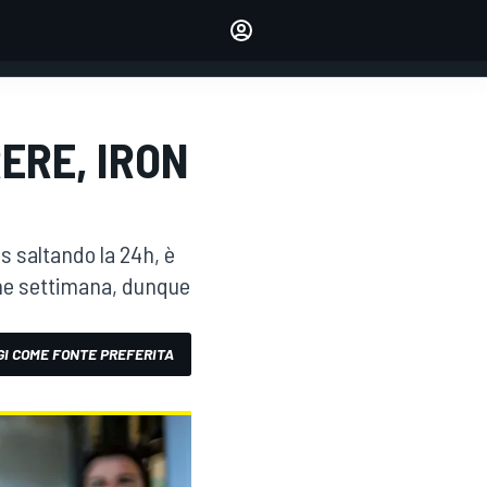
dei tuoi piloti preferiti
Fai sentire la tua voce
commentando l'articolo
ACCEDI
EDIZIONE
ERE, IRON
ITALIA
s saltando la 24h, è
ine settimana, dunque
I COME FONTE PREFERITA