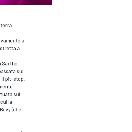
 terrà
uovamente a
stretta a
a Sarthe,
bassata sul
il pit-stop.
amente
ttuata sul
cui la
 Bovy (che