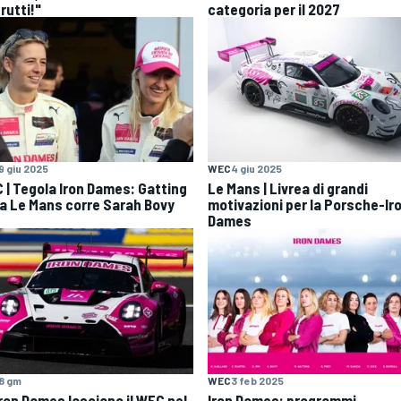
rutti!"
categoria per il 2027
9 giu 2025
WEC
4 giu 2025
 | Tegola Iron Dames: Gatting
Le Mans | Livrea di grandi
 a Le Mans corre Sarah Bovy
motivazioni per la Porsche-Ir
Dames
8 gm
WEC
3 feb 2025
Iron Dames lasciano il WEC nel
Iron Dames: programmi