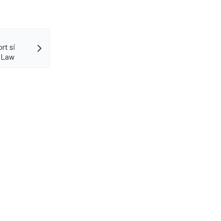
rt si
e Law