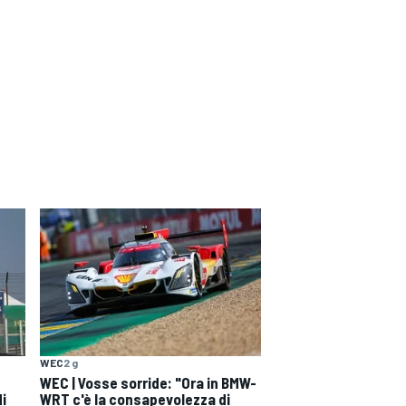
WEC
2 g
WEC | Vosse sorride: "Ora in BMW-
di
WRT c'è la consapevolezza di