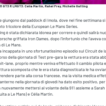
 GT3 R LMGT3: Celia Martin, Rahel Frey, Michelle Gatting
e giungono dal paddock di Imola, dove nel fine settimana si
to tricolore della European Le Mans Series.
ing è stata dichiarata idonea per correre e quindi salirà n
orsche griffata Iron Dames, dopo l'infortunio che l'aveva co
h di Le Mans.
 incappata in uno sfortunatissimo episodio sul Circuit de l
rso della giornata di Test pre-gara la vettura era stata ab
pit-lane, proprio mentre veniva effettuato il cambio pilota e 
attura scomposta che le era stata diagnosticata le ha ovvi
rendere parte alla corsa francese, ma la visita medica effe
anterno nella giornata di giovedì ha dato esito positivo, per 
 nuovamente mettersi al volante della 911 assieme a Sarah
tuita a Le Mans) e Célia Martin.