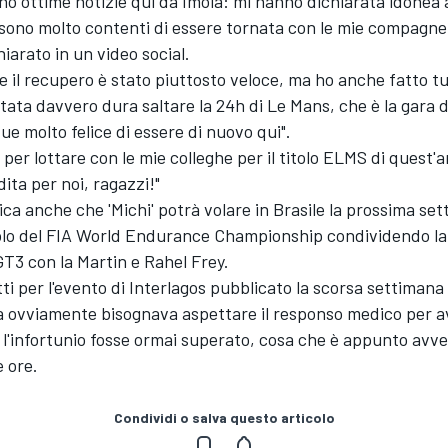
, ho ottime notizie qui da Imola: mi hanno dichiarata idonea 
sono molto contenti di essere tornata con le mie compagne
hiarato in un video social.
e il recupero è stato piuttosto veloce, ma ho anche fatto tut
 stata davvero dura saltare la 24h di Le Mans, che è la gara 
 molto felice di essere di nuovo qui".
o per lottare con le mie colleghe per il titolo ELMS di quest'
dita per noi, ragazzi!"
ica anche che 'Michi' potrà volare in Brasile la prossima set
olo del FIA World Endurance Championship condividendo la
T3 con la Martin e Rahel Frey.
tti per l'evento di Interlagos pubblicato la scorsa settimana i
 ovviamente bisognava aspettare il responso medico per a
l'infortunio fosse ormai superato, cosa che è appunto avve
 ore.
Condividi o salva questo articolo