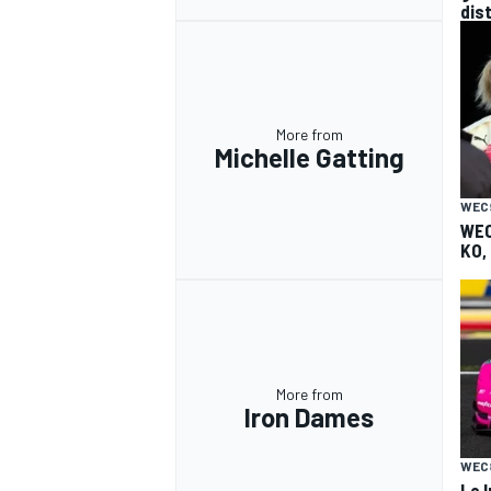
dist
More from
Michelle Gatting
WEC
WEC
KO,
More from
Iron Dames
RALLY
WEC
Le 