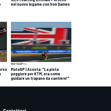
nel nuovo legame con Iron Dames
y
MOTOGP
1 h
orso
MotoGP | Acosta: "La pista
n
peggiore per KTM, era come
guidare un trapano da cantiere!"
Contattaci