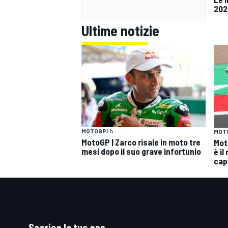
202
Ultime notizie
MOTOGP
1 h
MOT
MotoGP | Zarco risale in moto tre
Mot
mesi dopo il suo grave infortunio
è il
cap
Scarica le tue app