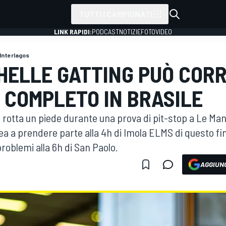
TUTTI I CAMPIONATI
LINK RAPIDI:
PODCAST
NOTIZIE
FOTO
VIDEO
Interlagos
CHELLE GATTING PUÒ CORR
 COMPLETO IN BRASILE
 rotta un piede durante una prova di pit-stop a Le Man
nea a prendere parte alla 4h di Imola ELMS di questo f
roblemi alla 6h di San Paolo.
AGGIUNG