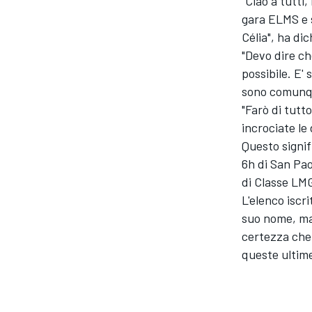
"Ciao a tutti
gara ELMS e 
Célia", ha dic
"Devo dire ch
possibile. E'
sono comunque
"Farò di tutt
incrociate le 
Questo signif
6h di San Pa
di Classe LMG
L'elenco iscri
suo nome, ma
certezza che 
queste ultime