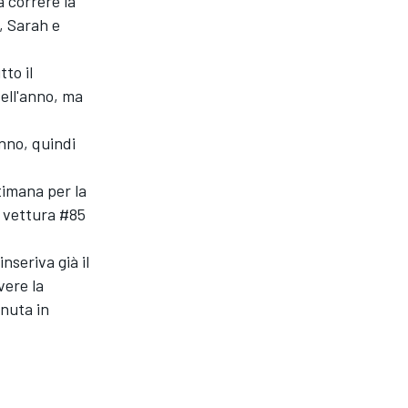
a correre la
, Sarah e
to il
dell'anno, ma
anno, quindi
timana per la
 vettura #85
nseriva già il
vere la
nuta in