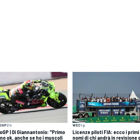
OGP
2 h
WEC
1 g
oGP | Di Giannantonio: "Primo
Licenze piloti FIA: ecco i primi
rno ok, anche se ho i muscoli
nomi di chi andrà in revisione 