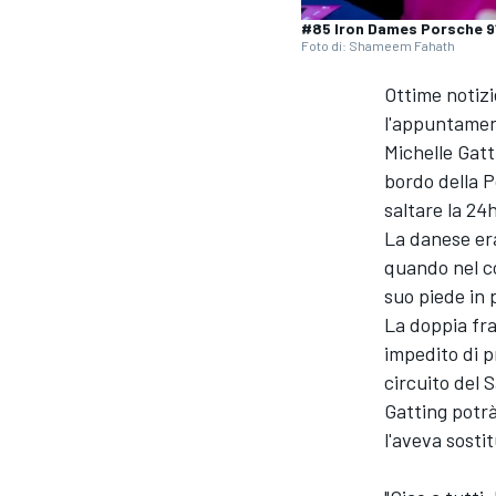
#85 Iron Dames Porsche 911
Foto di: Shameem Fahath
Ottime notizi
l'appuntamen
Michelle Gatt
bordo della P
saltare la 24
La danese era
quando nel co
suo piede in 
La doppia fr
impedito di p
circuito del S
Gatting potrà
l'aveva sosti
MONOPOSTO