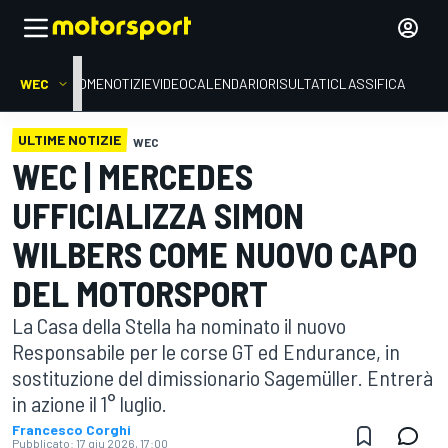
WEC
HOME
NOTIZIE
VIDEO
CALENDARIO
RISULTATI
CLASSIFICA
ULTIME NOTIZIE
WEC
WEC | MERCEDES
UFFICIALIZZA SIMON
WILBERS COME NUOVO CAPO
DEL MOTORSPORT
La Casa della Stella ha nominato il nuovo
Responsabile per le corse GT ed Endurance, in
sostituzione del dimissionario Sagemüller. Entrerà
in azione il 1° luglio.
Francesco Corghi
Pubblicato:
17 giu 2026, 17:00