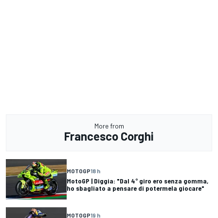
More from
Francesco Corghi
MOTOGP
18 h
MotoGP | Diggia: "Dal 4° giro ero senza gomma,
ho sbagliato a pensare di potermela giocare"
MOTOGP
19 h