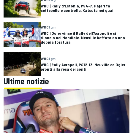
WRC | Rally d'Estonia, PS4-7: Pajari fa
settebello e controlla, Katsuta nei guai
WRC
1 gm
WRC | Ogier vince il Rally dell'Acropoli e si
rilancia nel Mondiale. Neuville beffato da una
doppia foratura
WRC
1 gm
WRC | Rally Acropoli, PS12-13: Neuville ed Ogier
pronti alla resa dei conti
Ultime notizie