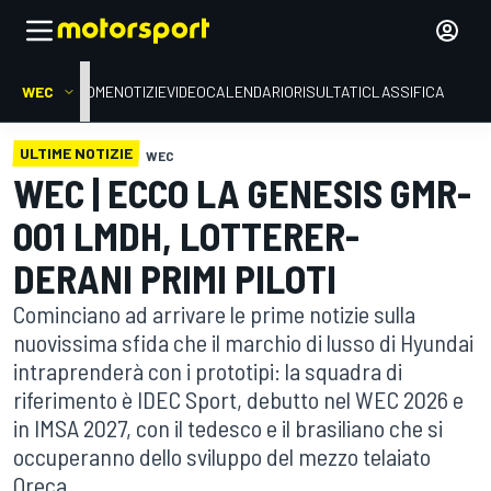
WEC
HOME
NOTIZIE
VIDEO
CALENDARIO
RISULTATI
CLASSIFICA
ULTIME NOTIZIE
WEC
WEC | ECCO LA GENESIS GMR-
001 LMDH, LOTTERER-
DERANI PRIMI PILOTI
Cominciano ad arrivare le prime notizie sulla
nuovissima sfida che il marchio di lusso di Hyundai
intraprenderà con i prototipi: la squadra di
riferimento è IDEC Sport, debutto nel WEC 2026 e
in IMSA 2027, con il tedesco e il brasiliano che si
occuperanno dello sviluppo del mezzo telaiato
Oreca.