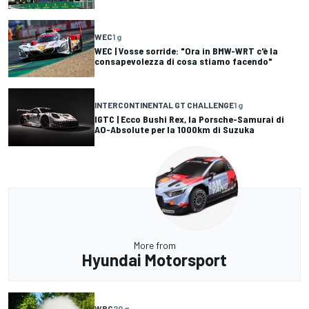
WEC
1 g
WEC | Vosse sorride: "Ora in BMW-WRT c'è la
consapevolezza di cosa stiamo facendo"
INTERCONTINENTAL GT CHALLENGE
1 g
IGTC | Ecco Bushi Rex, la Porsche-Samurai di
AO-Absolute per la 1000km di Suzuka
More from
Hyundai Motorsport
WRC
20 g