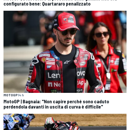
configurato bene: Quartararo penalizzato
MOTOGP
14 h
MotoGP | Bagnaia: "Non capire perché sono caduto
perdendola davanti in uscita di curva è difficile"