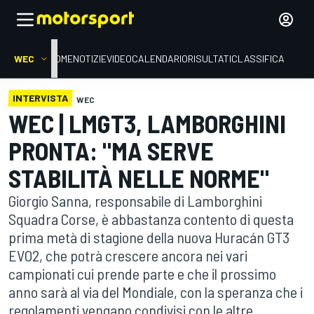
WEC
HOME
NOTIZIE
VIDEO
CALENDARIO
RISULTATI
CLASSIFICA
INTERVISTA
WEC
WEC | LMGT3, LAMBORGHINI
PRONTA: "MA SERVE
STABILITÀ NELLE NORME"
Giorgio Sanna, responsabile di Lamborghini
Squadra Corse, è abbastanza contento di questa
prima metà di stagione della nuova Huracán GT3
EVO2, che potrà crescere ancora nei vari
campionati cui prende parte e che il prossimo
anno sarà al via del Mondiale, con la speranza che i
regolamenti vengano condivisi con le altre