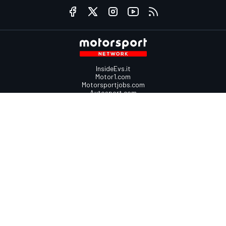
InsideEvs.it
Motor1.com
Motorsportjobs.com
Autosport.com
Motorsportstats.com
Contattaci
Scrivici
Fai pubblicità con Mototsport.com
Contatta il team
sales@motorsport.com
Via del Fornetto, 3
00149 Roma, Italy
Termini & Condizioni
Politica sui cookie
Politica sulla Privacy
© 2026
Motorsport Network
Tutti i diritti riservati.