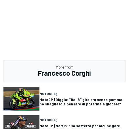
More from
Francesco Corghi
MOTOGP
1 g
MotoGP | Diggia: "Dal 4° giro ero senza gomma,
ho sbagliato a pensare di potermela giocare"
MOTOGP
1 g
MotoGP | Martín: "Ho sofferto per alcune gare,