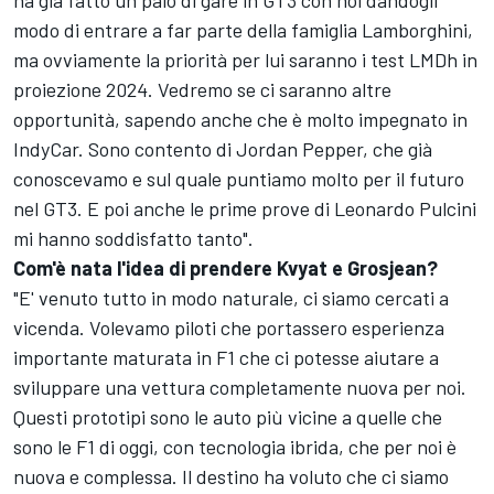
ha già fatto un paio di gare in GT3 con noi dandogli
modo di entrare a far parte della famiglia Lamborghini,
ma ovviamente la priorità per lui saranno i test LMDh in
proiezione 2024. Vedremo se ci saranno altre
opportunità, sapendo anche che è molto impegnato in
IndyCar. Sono contento di Jordan Pepper, che già
conoscevamo e sul quale puntiamo molto per il futuro
nel GT3. E poi anche le prime prove di Leonardo Pulcini
mi hanno soddisfatto tanto".
Com'è nata l'idea di prendere Kvyat e Grosjean?
"E' venuto tutto in modo naturale, ci siamo cercati a
vicenda. Volevamo piloti che portassero esperienza
importante maturata in F1 che ci potesse aiutare a
sviluppare una vettura completamente nuova per noi.
Questi prototipi sono le auto più vicine a quelle che
sono le F1 di oggi, con tecnologia ibrida, che per noi è
nuova e complessa. Il destino ha voluto che ci siamo