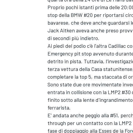
Proprio pochi istanti prima delle 20:0
stop della BMW #20 per riportarsi cir
bavarese, che deve anche guardarsi le
Jack Aitken aveva anche preso provvi
di secondi più indietro.
Ai piedi del podio c'è l'altra Cadillac 
Emergency pit stop avvenuto durante l
detrito in pista. Tuttavia, l'investig
terza vettura della Casa statunitense,
completare la top 5, ma staccata di o
Sono state due ore movimentate invece
entrata in collisione con la LMP2 #30 
finito sotto alla lente d'ingrandimento
ferrarista.
E' andata anche peggio alla #51, perché
through per un contatto con la LMP2 
fase di doppiaggio alla Esses de la For