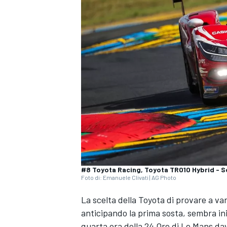
#8 Toyota Racing, Toyota TR010 Hybrid - S
Foto di: Emanuele Clivati | AG Photo
La scelta della Toyota di provare a var
anticipando la prima sosta, sembra iniz
MONOPOSTO
quarta ora della 24 Ore di Le Mans dava