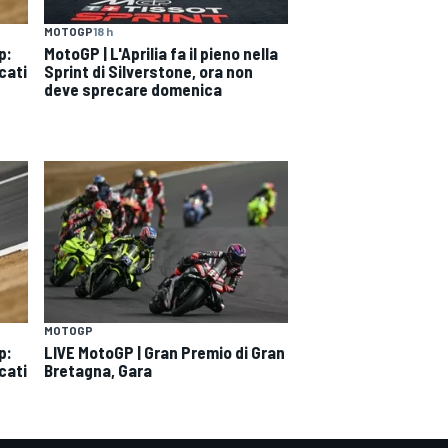
MOTOGP
18 h
p:
MotoGP | L'Aprilia fa il pieno nella
cati
Sprint di Silverstone, ora non
deve sprecare domenica
MOTOGP
p:
LIVE MotoGP | Gran Premio di Gran
cati
Bretagna, Gara