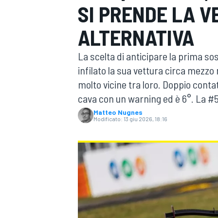
SI PRENDE LA V
MOTOGP
WEC
ALTERNATIVA
La scelta di anticipare la prima s
infilato la sua vettura circa mezzo
molto vicine tra loro. Doppio contat
cava con un warning ed è 6°. La #5
Matteo Nugnes
Modificato:
13 giu 2026, 18:16
WRC