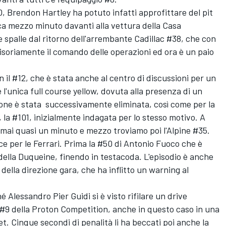
0, Brendon Hartley ha potuto infatti approfittare del pit
ca mezzo minuto davanti alla vettura della Casa
 spalle dal ritorno dell'arrembante Cadillac #38, che con
soriamente il comando delle operazioni ed ora è un paio
con il #12, che è stata anche al centro di discussioni per un
'unica full course yellow, dovuta alla presenza di un
azione è stata successivamente eliminata, così come per la
 la #101, inizialmente indagata per lo stesso motivo. A
rmai quasi un minuto e mezzo troviamo poi l'Alpine #35.
 per le Ferrari. Prima la #50 di Antonio Fuoco che è
della Duqueine, finendo in testacoda. L'episodio è anche
 della direzione gara, che ha inflitto un warning al
 Alessandro Pier Guidi si è visto rifilare un drive
#9 della Proton Competition, anche in questo caso in una
et. Cinque secondi di penalità li ha beccati poi anche la