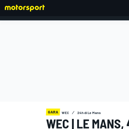
FORMULA 1
GARA
WEC
24h di Le Mans
WEC | LE MANS,