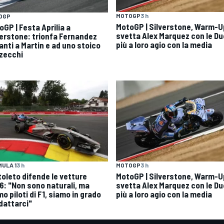
MOTOGP
3 h
OGP
MotoGP | Silverstone, Warm-U
oGP | Festa Aprilia a
svetta Alex Marquez con le Du
verstone: trionfa Fernandez
più a loro agio con la media
anti a Martin e ad uno stoico
zecchi
ULA 1
3 h
MOTOGP
3 h
toleto difende le vetture
MotoGP | Silverstone, Warm-U
6: "Non sono naturali, ma
svetta Alex Marquez con le Du
o piloti di F1, siamo in grado
più a loro agio con la media
adattarci"