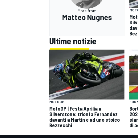
MOT
More from
Matteo Nugnes
Mot
Sil
dav
Bez
Ultime notizie
FORM
MOTOGP
Bor
MotoGP | Festa Aprilia a
202
Silverstone: trionfa Fernandez
siam
davanti a Martin e ad uno stoico
di 
Bezzecchi