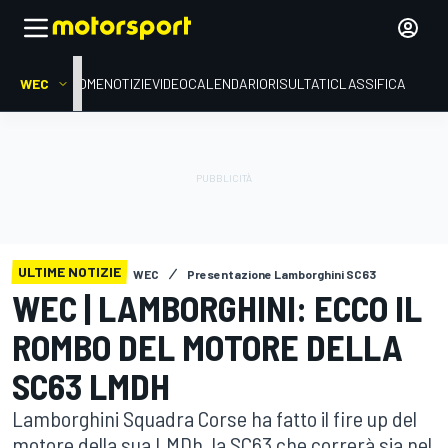
WEC
HOME
NOTIZIE
VIDEO
CALENDARIO
RISULTATI
CLASSIFICA
ULTIME NOTIZIE
WEC
Presentazione Lamborghini SC63
WEC | LAMBORGHINI: ECCO IL
ROMBO DEL MOTORE DELLA
SC63 LMDH
Lamborghini Squadra Corse ha fatto il fire up del
motore della sua LMDh, la SC63 che correrà sia nel