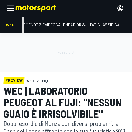
WEC
HOME
NOTIZIE
VIDEO
CALENDARIO
RISULTATI
CLASSIFICA
PREVIEW
WEC
Fuji
WEC | LABORATORIO
PEUGEOT AL FUJI: "NESSUN
GUAIO È IRRISOLVIBILE"
Dopo l'esordio di Monza con diversi problemi, la
Casa del Leone affronta con la sua futuristica 9X8